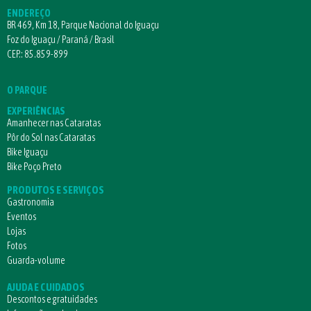
ENDEREÇO
BR 469, Km 18, Parque Nacional do Iguaçu
Foz do Iguaçu / Paraná / Brasil
CEP.: 85.859-899
O PARQUE
EXPERIÊNCIAS
Amanhecer nas Cataratas
Pôr do Sol nas Cataratas
Bike Iguaçu
Bike Poço Preto
PRODUTOS E SERVIÇOS
Gastronomia
Eventos
Lojas
Fotos
Guarda-volume
AJUDA E CUIDADOS
Descontos e gratuidades