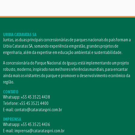
URBIA CATARATAS SA
Juntas, as duas principais concessionárias de parques nacionais do país formam a
Urbia Cataratas SA, somando experiência em gestão, grandes projetos de
engenharia, além da expertise em educação ambiental e sustentabilidade.
A concessionária do Parque Nacional do Iguaçu está implementando um projeto
robusto, moderno, inspirado nas melhores referências mundiais, para encantar
ainda mais os visitantes do parque e promover o desenvolvimento econômico da
região.
CONTATO
Whatsapp:
+55 45 3521 4438
Telefone:
+55 45 3521 4400
E-mail:
contato@catarataspni.com.br
IMPRENSA
Whatsapp:
+55 45 3521 4436
E-mail:
imprensa@catarataspni.com.br