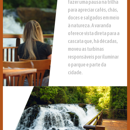
fazer uma pausa na trilha
para apreciar cafés, chás,
doces e salgados em meio
à natureza. A varanda
oferece vista direta para a
cascata que, há décadas,
moveu as turbinas
responsáveis por iluminar
o parque e parte da
cidade.