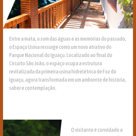
Entre a mata, o som das águas e as memórias do passado,
o Espaço Usina ressurge como um novo atrativo do
Parque Nacional do Iguaçu. Localizado ao final do
Circuito São João, o espaço ocupa a estrutura
revitalizada da primeira usina hidrelétrica de Foz do
Iguaçu, agora transformada em um ambiente de história,
sabor e contemplação.
O visitante é convidado a