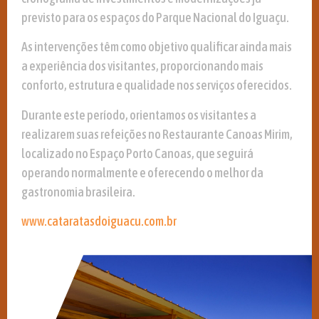
previsto para os espaços do Parque Nacional do Iguaçu.
As intervenções têm como objetivo qualificar ainda mais
a experiência dos visitantes, proporcionando mais
conforto, estrutura e qualidade nos serviços oferecidos.
Durante este período, orientamos os visitantes a
realizarem suas refeições no Restaurante Canoas Mirim,
localizado no Espaço Porto Canoas, que seguirá
operando normalmente e oferecendo o melhor da
gastronomia brasileira.
www.cataratasdoiguacu.com.br