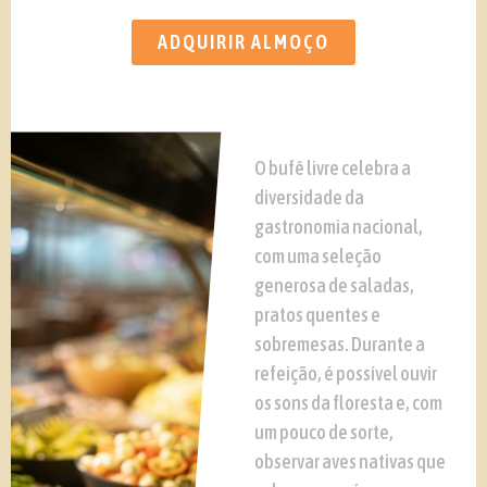
ADQUIRIR ALMOÇO
O bufê livre celebra a
diversidade da
gastronomia nacional,
com uma seleção
generosa de saladas,
pratos quentes e
sobremesas. Durante a
refeição, é possível ouvir
os sons da floresta e, com
um pouco de sorte,
observar aves nativas que