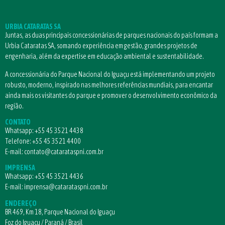
URBIA CATARATAS SA
Juntas, as duas principais concessionárias de parques nacionais do país formam a
Urbia Cataratas SA, somando experiência em gestão, grandes projetos de
engenharia, além da expertise em educação ambiental e sustentabilidade.
A concessionária do Parque Nacional do Iguaçu está implementando um projeto
robusto, moderno, inspirado nas melhores referências mundiais, para encantar
ainda mais os visitantes do parque e promover o desenvolvimento econômico da
região.
CONTATO
Whatsapp:
+55 45 3521 4438
Telefone:
+55 45 3521 4400
E-mail:
contato@catarataspni.com.br
IMPRENSA
Whatsapp:
+55 45 3521 4436
E-mail:
imprensa@catarataspni.com.br
ENDEREÇO
BR 469, Km 18, Parque Nacional do Iguaçu
Foz do Iguaçu / Paraná / Brasil