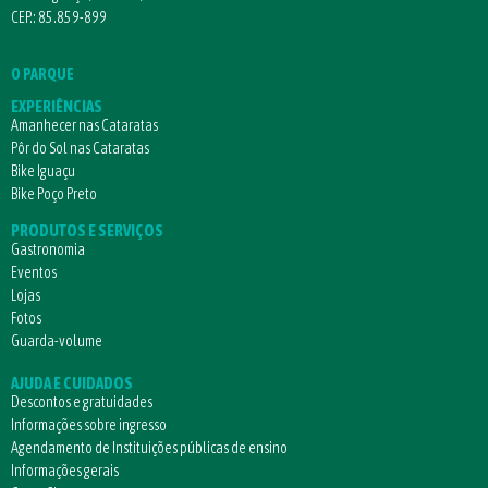
CEP.: 85.859-899
O PARQUE
EXPERIÊNCIAS
Amanhecer nas Cataratas
Pôr do Sol nas Cataratas
Bike Iguaçu
Bike Poço Preto
PRODUTOS E SERVIÇOS
Gastronomia
Eventos
Lojas
Fotos
Guarda-volume
AJUDA E CUIDADOS
Descontos e gratuidades
Informações sobre ingresso
Agendamento de Instituições públicas de ensino
Informações gerais