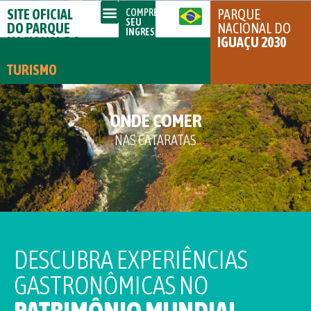
SITE OFICIAL
PARQUE
COMPRE
SEU
DO PARQUE
NACIONAL DO
INGRESSO
NACIONAL DO
IGUAÇU 2030
IGUAÇU
TURISMO
ONDE COMER
NAS CATARATAS
DESCUBRA EXPERIÊNCIAS
GASTRONÔMICAS NO
PATRIMÔNIO MUNDIAL