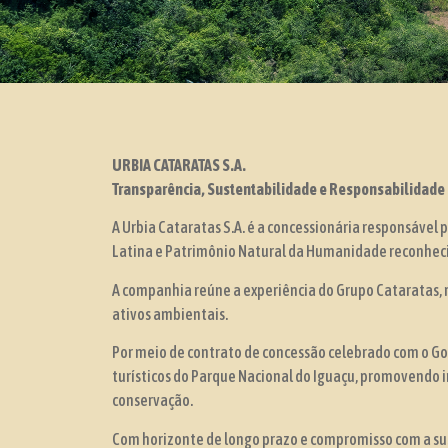
URBIA CATARATAS S.A.
Transparência, Sustentabilidade e Responsabilidade
A Urbia Cataratas S.A. é a concessionária responsável 
Latina e Patrimônio Natural da Humanidade reconhec
A companhia reúne a experiência do Grupo Cataratas, r
ativos ambientais.
Por meio de contrato de concessão celebrado com o Go
turísticos do Parque Nacional do Iguaçu, promovendo i
conservação.
Com horizonte de longo prazo e compromisso com a sus