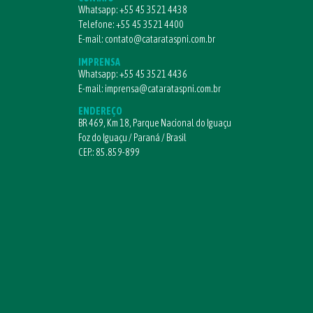
Whatsapp:
+55 45 3521 4438
Telefone:
+55 45 3521 4400
E-mail:
contato@catarataspni.com.br
IMPRENSA
Whatsapp:
+55 45 3521 4436
E-mail:
imprensa@catarataspni.com.br
ENDEREÇO
BR 469, Km 18, Parque Nacional do Iguaçu
Foz do Iguaçu / Paraná / Brasil
CEP.: 85.859-899