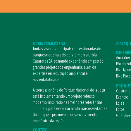
URBIA CATARATAS SA
O PARQU
Juntas, as duas principais concessionárias de
EXPERIÊ
parques nacionais do país formam a Urbia
Amanhece
Cataratas SA, somando experiência em gestão,
Pôr do So
grandes projetos de engenharia, além da
Bike Igua
expertise em educação ambiental e
Bike Poço
sustentabilidade.
PRODUT
A concessionária do Parque Nacional do Iguaçu
Gastrono
está implementando um projeto robusto,
Eventos
moderno, inspirado nas melhores referências
Lojas
mundiais, para encantar ainda mais os visitantes
Fotos
do parque e promover o desenvolvimento
Guarda-
econômico da região.
CONTATO