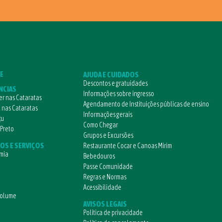
E
AJUDA E CUIDADOS
Descontos e gratuidades
NCIAS
Informações sobre ingresso
r nas Cataratas
Agendamento de Instituições públicas de ensino
l nas Cataratas
Informações gerais
çu
Como Chegar
 Preto
Grupos e Excursões
OS E SERVIÇOS
Restaurante Cocar e Canoas Mirim
mia
Bebedouros
Passe Comunidade
Regras e Normas
Acessibilidade
volume
AVISOS LEGAIS
Política de privacidade