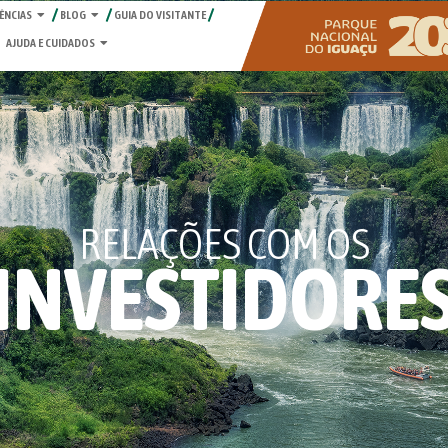
ÊNCIAS
BLOG
GUIA DO VISITANTE
AJUDA E CUIDADOS
RELAÇÕES COM OS
INVESTIDORE