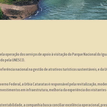
pela operação dos serviços de apoio à visitação do Parque Nacional do Igu
ido pela UNESCO.
eferência nacional na gestão de atrativos turísticos sustentáveis, e da 
verno Federal, a Urbia Cataratas é responsável pela revitalização, mod
nvestimentos em infraestrutura, melhoria da experiência dos visitantes
tentabilidade, a companhia busca conciliar excelência operacional, pre