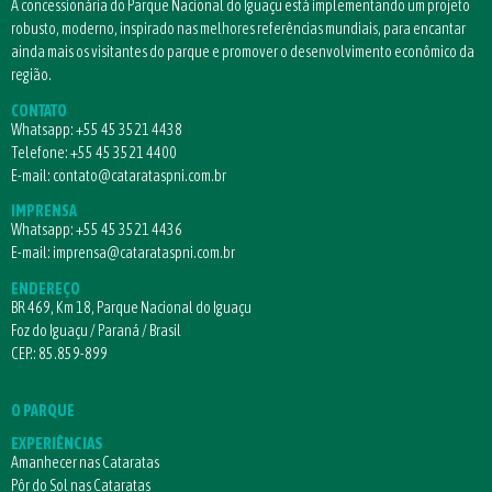
A concessionária do Parque Nacional do Iguaçu está implementando um projeto
robusto, moderno, inspirado nas melhores referências mundiais, para encantar
ainda mais os visitantes do parque e promover o desenvolvimento econômico da
região.
CONTATO
Whatsapp:
+55 45 3521 4438
Telefone:
+55 45 3521 4400
E-mail:
contato@catarataspni.com.br
IMPRENSA
Whatsapp:
+55 45 3521 4436
E-mail:
imprensa@catarataspni.com.br
ENDEREÇO
BR 469, Km 18, Parque Nacional do Iguaçu
Foz do Iguaçu / Paraná / Brasil
CEP.: 85.859-899
O PARQUE
EXPERIÊNCIAS
Amanhecer nas Cataratas
Pôr do Sol nas Cataratas