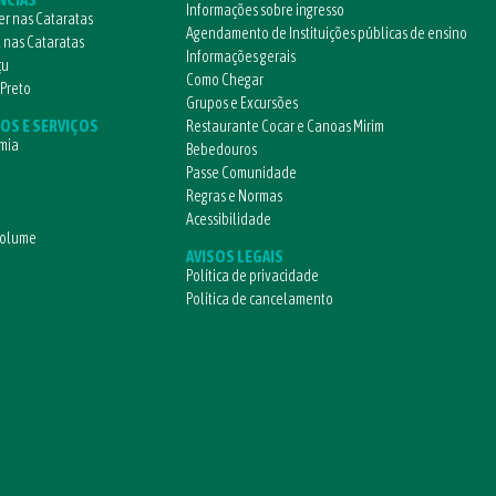
Informações sobre ingresso
r nas Cataratas
Agendamento de Instituições públicas de ensino
l nas Cataratas
Informações gerais
çu
Como Chegar
 Preto
Grupos e Excursões
OS E SERVIÇOS
Restaurante Cocar e Canoas Mirim
mia
Bebedouros
Passe Comunidade
Regras e Normas
Acessibilidade
volume
AVISOS LEGAIS
Política de privacidade
Política de cancelamento