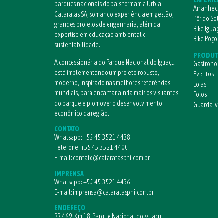
parques nacionais do país formam a Urbia
Amanhece
Cataratas SA, somando experiência em gestão,
Pôr do So
grandes projetos de engenharia, além da
Bike Igua
expertise em educação ambiental e
Bike Poço
sustentabilidade.
PRODUT
A concessionária do Parque Nacional do Iguaçu
Gastrono
está implementando um projeto robusto,
Eventos
moderno, inspirado nas melhores referências
Lojas
mundiais, para encantar ainda mais os visitantes
Fotos
do parque e promover o desenvolvimento
Guarda-
econômico da região.
CONTATO
Whatsapp:
+55 45 3521 4438
Telefone:
+55 45 3521 4400
E-mail:
contato@catarataspni.com.br
IMPRENSA
Whatsapp:
+55 45 3521 4436
E-mail:
imprensa@catarataspni.com.br
ENDEREÇO
BR 469, Km 18, Parque Nacional do Iguaçu