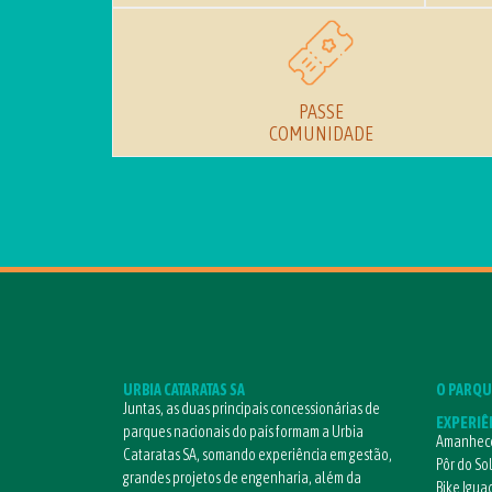
PASSE
COMUNIDADE
URBIA CATARATAS SA
O PARQU
Juntas, as duas principais concessionárias de
EXPERIÊ
parques nacionais do país formam a Urbia
Amanhece
Cataratas SA, somando experiência em gestão,
Pôr do So
grandes projetos de engenharia, além da
Bike Igua