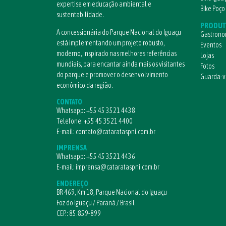
expertise em educação ambiental e
Bike Poço
sustentabilidade.
PRODUT
A concessionária do Parque Nacional do Iguaçu
Gastrono
está implementando um projeto robusto,
Eventos
moderno, inspirado nas melhores referências
Lojas
mundiais, para encantar ainda mais os visitantes
Fotos
do parque e promover o desenvolvimento
Guarda-
econômico da região.
CONTATO
Whatsapp:
+55 45 3521 4438
Telefone:
+55 45 3521 4400
E-mail:
contato@catarataspni.com.br
IMPRENSA
Whatsapp:
+55 45 3521 4436
E-mail:
imprensa@catarataspni.com.br
ENDEREÇO
BR 469, Km 18, Parque Nacional do Iguaçu
Foz do Iguaçu / Paraná / Brasil
CEP.: 85.859-899