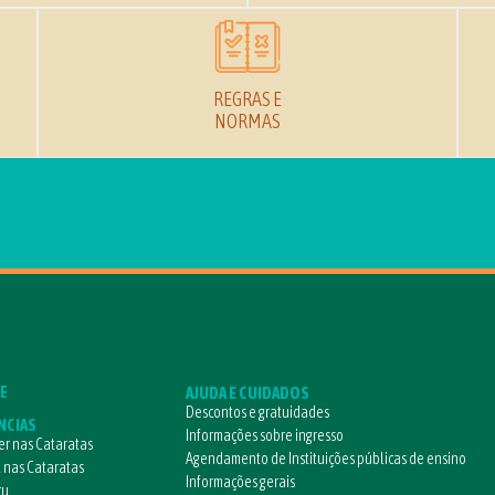
REGRAS E
NORMAS
E
AJUDA E CUIDADOS
Descontos e gratuidades
NCIAS
Informações sobre ingresso
r nas Cataratas
Agendamento de Instituições públicas de ensino
l nas Cataratas
Informações gerais
çu