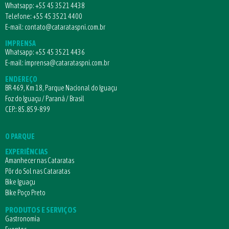
Whatsapp:
+55 45 3521 4438
Telefone:
+55 45 3521 4400
E-mail:
contato@catarataspni.com.br
IMPRENSA
Whatsapp:
+55 45 3521 4436
E-mail:
imprensa@catarataspni.com.br
ENDEREÇO
BR 469, Km 18, Parque Nacional do Iguaçu
Foz do Iguaçu / Paraná / Brasil
CEP.: 85.859-899
O PARQUE
EXPERIÊNCIAS
Amanhecer nas Cataratas
Pôr do Sol nas Cataratas
Bike Iguaçu
Bike Poço Preto
PRODUTOS E SERVIÇOS
Gastronomia