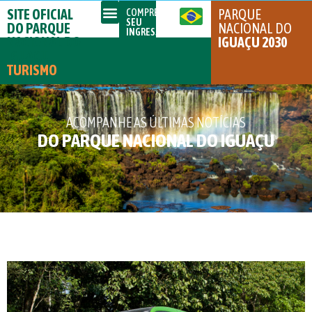
SITE OFICIAL
PARQUE
COMPRE
SEU
DO PARQUE
NACIONAL DO
INGRESSO
NACIONAL DO
IGUAÇU 2030
IGUAÇU
TURISMO
ACOMPANHE AS ÚLTIMAS NOTÍCIAS
DO PARQUE NACIONAL DO IGUAÇU