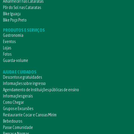
Amanhecer nas Cataratas
Pôr do Sol nas Cataratas
Bike Iguaçu
Bike Poço Preto
PRODUTOS E SERVIÇOS
Gastronomia
Eventos
Lojas
Fotos
Guarda-volume
AJUDA E CUIDADOS
Descontos e gratuidades
Informações sobre ingresso
Agendamento de Instituições públicas de ensino
Informações gerais
Como Chegar
Grupos e Excursões
Restaurante Cocar e Canoas Mirim
Bebedouros
Passe Comunidade
Regras e Normas