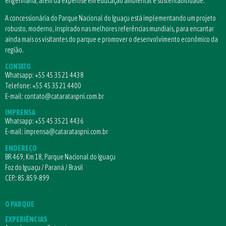
engenharia, além da expertise em educação ambiental e sustentabilidade.
A concessionária do Parque Nacional do Iguaçu está implementando um projeto
robusto, moderno, inspirado nas melhores referências mundiais, para encantar
ainda mais os visitantes do parque e promover o desenvolvimento econômico da
região.
CONTATO
Whatsapp:
+55 45 3521 4438
Telefone:
+55 45 3521 4400
E-mail:
contato@catarataspni.com.br
IMPRENSA
Whatsapp:
+55 45 3521 4436
E-mail:
imprensa@catarataspni.com.br
ENDEREÇO
BR 469, Km 18, Parque Nacional do Iguaçu
Foz do Iguaçu / Paraná / Brasil
CEP.: 85.859-899
O PARQUE
EXPERIÊNCIAS