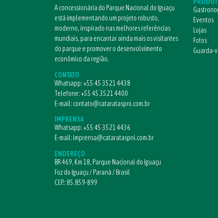
PRODUT
A concessionária do Parque Nacional do Iguaçu
Gastrono
está implementando um projeto robusto,
Eventos
moderno, inspirado nas melhores referências
Lojas
mundiais, para encantar ainda mais os visitantes
Fotos
do parque e promover o desenvolvimento
Guarda-
econômico da região.
CONTATO
Whatsapp:
+55 45 3521 4438
Telefone:
+55 45 3521 4400
E-mail:
contato@catarataspni.com.br
IMPRENSA
Whatsapp:
+55 45 3521 4436
E-mail:
imprensa@catarataspni.com.br
ENDEREÇO
BR 469, Km 18, Parque Nacional do Iguaçu
Foz do Iguaçu / Paraná / Brasil
CEP.: 85.859-899