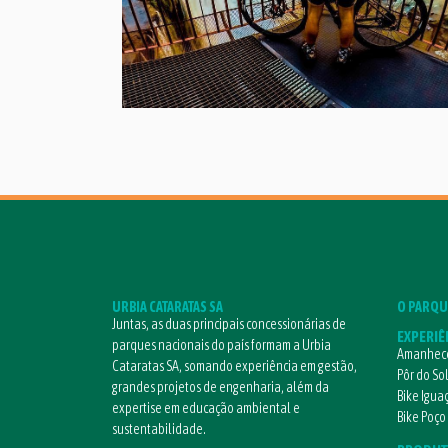
URBIA CATARATAS SA
O PARQU
Juntas, as duas principais concessionárias de
EXPERIÊ
parques nacionais do país formam a Urbia
Amanhece
Cataratas SA, somando experiência em gestão,
Pôr do So
grandes projetos de engenharia, além da
Bike Igua
expertise em educação ambiental e
Bike Poço
sustentabilidade.