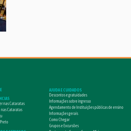
E
AJUDA E CUIDADOS
Descontos e gratuidades
NCIAS
Informações sobre ingresso
r nas Cataratas
Agendamento de Instituições públicas de ensino
l nas Cataratas
Informações gerais
çu
Como Chegar
 Preto
Grupos e Excursões