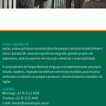
URBIA CATARATAS SA
Juntas, as duas principais concessionárias de parques nacionais do país formam a
Urbia Cataratas SA, somando experiência em gestão, grandes projetos de
engenharia, além da expertise em educação ambiental e sustentabilidade.
A concessionária do Parque Nacional do Iguaçu está implementando um projeto
robusto, moderno, inspirado nas melhores referências mundiais, para encantar
ainda mais os visitantes do parque e promover o desenvolvimento econômico da
região.
CONTATO
Whatsapp:
+55 45 3521 4438
Telefone:
+55 45 3521 4400
E-mail:
contato@catarataspni.com.br