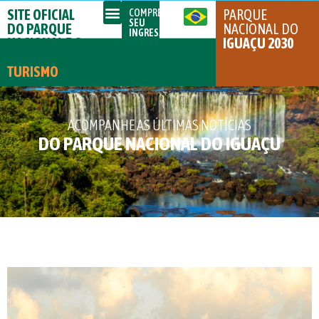
SITE OFICIAL
PARQUE
COMPRE
SEU
DO PARQUE
NACIONAL DO
INGRESSO
NACIONAL DO
IGUAÇU 2030
IGUAÇU
TURISMO
ACOMPANHE AS ÚLTIMAS NOTÍCIAS
DO PARQUE NACIONAL DO IGUAÇU