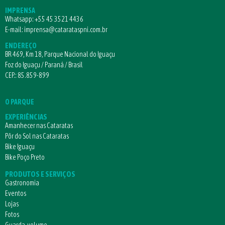
IMPRENSA
Whatsapp:
+55 45 3521 4436
E-mail:
imprensa@catarataspni.com.br
ENDEREÇO
BR 469, Km 18, Parque Nacional do Iguaçu
Foz do Iguaçu / Paraná / Brasil
CEP.: 85.859-899
O PARQUE
EXPERIÊNCIAS
Amanhecer nas Cataratas
Pôr do Sol nas Cataratas
Bike Iguaçu
Bike Poço Preto
PRODUTOS E SERVIÇOS
Gastronomia
Eventos
Lojas
Fotos
Guarda-volume