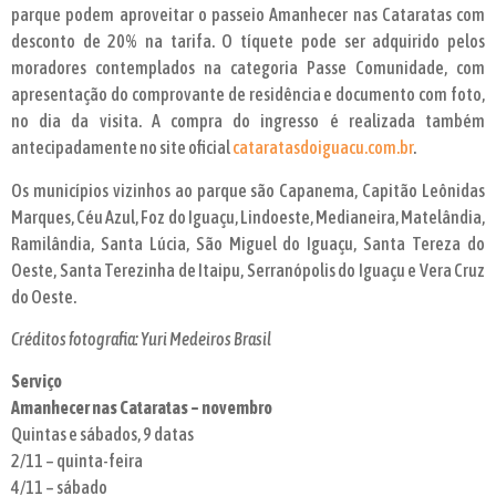
parque podem aproveitar o passeio Amanhecer nas Cataratas com
desconto de 20% na tarifa. O tíquete pode ser adquirido pelos
moradores contemplados na categoria Passe Comunidade, com
apresentação do comprovante de residência e documento com foto,
no dia da visita. A compra do ingresso é realizada também
antecipadamente no site oficial
cataratasdoiguacu.com.br
.
Os municípios vizinhos ao parque são Capanema, Capitão Leônidas
Marques, Céu Azul, Foz do Iguaçu, Lindoeste, Medianeira, Matelândia,
Ramilândia, Santa Lúcia, São Miguel do Iguaçu, Santa Tereza do
Oeste, Santa Terezinha de Itaipu, Serranópolis do Iguaçu e Vera Cruz
do Oeste.
Créditos fotografia: Yuri Medeiros Brasil
Serviço
Amanhecer nas Cataratas – novembro
Quintas e sábados, 9 datas
2/11 – quinta-feira
4/11 – sábado