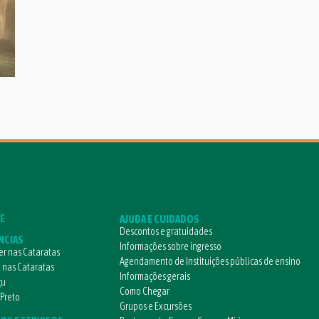
E
AJUDA E CUIDADOS
Descontos e gratuidades
NCIAS
Informações sobre ingresso
r nas Cataratas
Agendamento de Instituições públicas de ensino
l nas Cataratas
Informações gerais
çu
Como Chegar
 Preto
Grupos e Excursões