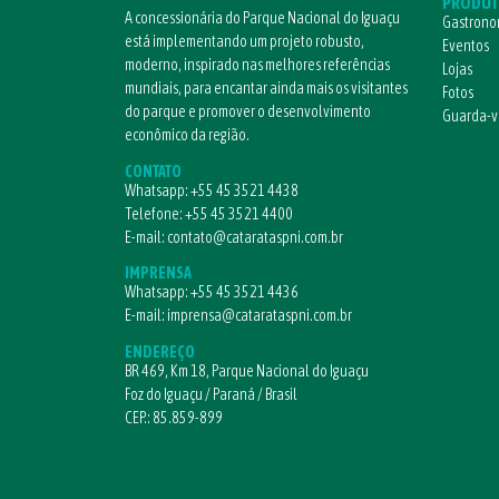
PRODUT
A concessionária do Parque Nacional do Iguaçu
Gastrono
está implementando um projeto robusto,
Eventos
moderno, inspirado nas melhores referências
Lojas
mundiais, para encantar ainda mais os visitantes
Fotos
do parque e promover o desenvolvimento
Guarda-
econômico da região.
CONTATO
Whatsapp:
+55 45 3521 4438
Telefone:
+55 45 3521 4400
E-mail:
contato@catarataspni.com.br
IMPRENSA
Whatsapp:
+55 45 3521 4436
E-mail:
imprensa@catarataspni.com.br
ENDEREÇO
BR 469, Km 18, Parque Nacional do Iguaçu
Foz do Iguaçu / Paraná / Brasil
CEP.: 85.859-899