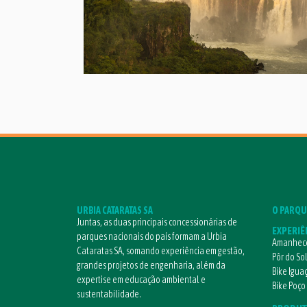
URBIA CATARATAS SA
O PARQU
Juntas, as duas principais concessionárias de
EXPERIÊ
parques nacionais do país formam a Urbia
Amanhece
Cataratas SA, somando experiência em gestão,
Pôr do So
grandes projetos de engenharia, além da
Bike Igua
expertise em educação ambiental e
Bike Poço
sustentabilidade.