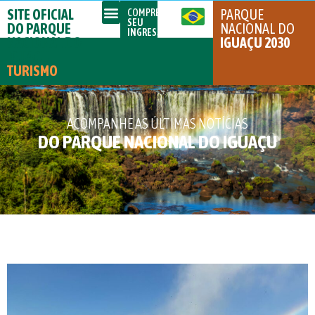
SITE OFICIAL
PARQUE
COMPRE
SEU
DO PARQUE
NACIONAL DO
INGRESSO
NACIONAL DO
IGUAÇU 2030
IGUAÇU
TURISMO
ACOMPANHE AS ÚLTIMAS NOTÍCIAS
DO PARQUE NACIONAL DO IGUAÇU