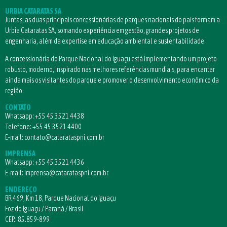
URBIA CATARATAS SA
Juntas, as duas principais concessionárias de parques nacionais do país formam a
Urbia Cataratas SA, somando experiência em gestão, grandes projetos de
engenharia, além da expertise em educação ambiental e sustentabilidade.
A concessionária do Parque Nacional do Iguaçu está implementando um projeto
robusto, moderno, inspirado nas melhores referências mundiais, para encantar
ainda mais os visitantes do parque e promover o desenvolvimento econômico da
região.
CONTATO
Whatsapp:
+55 45 3521 4438
Telefone:
+55 45 3521 4400
E-mail:
contato@catarataspni.com.br
IMPRENSA
Whatsapp:
+55 45 3521 4436
E-mail:
imprensa@catarataspni.com.br
ENDEREÇO
BR 469, Km 18, Parque Nacional do Iguaçu
Foz do Iguaçu / Paraná / Brasil
CEP.: 85.859-899