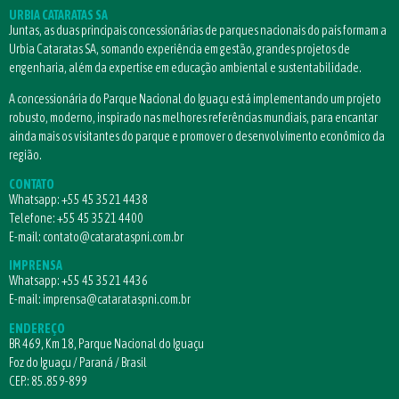
URBIA CATARATAS SA
Juntas, as duas principais concessionárias de parques nacionais do país formam a
Urbia Cataratas SA, somando experiência em gestão, grandes projetos de
engenharia, além da expertise em educação ambiental e sustentabilidade.
A concessionária do Parque Nacional do Iguaçu está implementando um projeto
robusto, moderno, inspirado nas melhores referências mundiais, para encantar
ainda mais os visitantes do parque e promover o desenvolvimento econômico da
região.
CONTATO
Whatsapp:
+55 45 3521 4438
Telefone:
+55 45 3521 4400
E-mail:
contato@catarataspni.com.br
IMPRENSA
Whatsapp:
+55 45 3521 4436
E-mail:
imprensa@catarataspni.com.br
ENDEREÇO
BR 469, Km 18, Parque Nacional do Iguaçu
Foz do Iguaçu / Paraná / Brasil
CEP.: 85.859-899