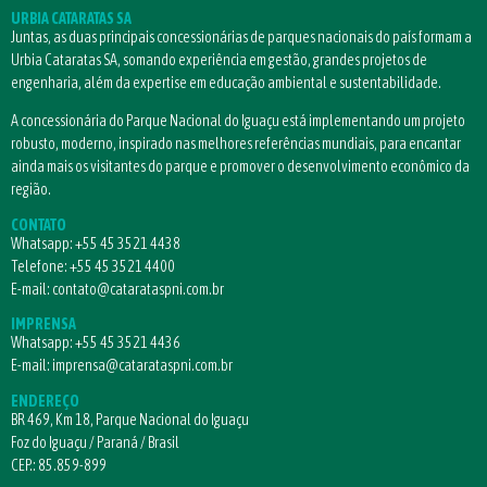
URBIA CATARATAS SA
Juntas, as duas principais concessionárias de parques nacionais do país formam a
Urbia Cataratas SA, somando experiência em gestão, grandes projetos de
engenharia, além da expertise em educação ambiental e sustentabilidade.
A concessionária do Parque Nacional do Iguaçu está implementando um projeto
robusto, moderno, inspirado nas melhores referências mundiais, para encantar
ainda mais os visitantes do parque e promover o desenvolvimento econômico da
região.
CONTATO
Whatsapp:
+55 45 3521 4438
Telefone:
+55 45 3521 4400
E-mail:
contato@catarataspni.com.br
IMPRENSA
Whatsapp:
+55 45 3521 4436
E-mail:
imprensa@catarataspni.com.br
ENDEREÇO
BR 469, Km 18, Parque Nacional do Iguaçu
Foz do Iguaçu / Paraná / Brasil
CEP.: 85.859-899