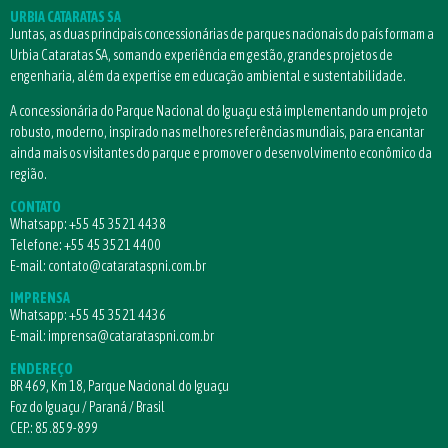
URBIA CATARATAS SA
Juntas, as duas principais concessionárias de parques nacionais do país formam a
Urbia Cataratas SA, somando experiência em gestão, grandes projetos de
engenharia, além da expertise em educação ambiental e sustentabilidade.
A concessionária do Parque Nacional do Iguaçu está implementando um projeto
robusto, moderno, inspirado nas melhores referências mundiais, para encantar
ainda mais os visitantes do parque e promover o desenvolvimento econômico da
região.
CONTATO
Whatsapp:
+55 45 3521 4438
Telefone:
+55 45 3521 4400
E-mail:
contato@catarataspni.com.br
IMPRENSA
Whatsapp:
+55 45 3521 4436
E-mail:
imprensa@catarataspni.com.br
ENDEREÇO
BR 469, Km 18, Parque Nacional do Iguaçu
Foz do Iguaçu / Paraná / Brasil
CEP.: 85.859-899