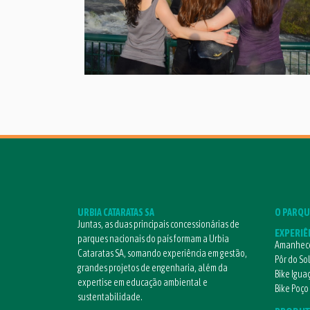
URBIA CATARATAS SA
O PARQU
Juntas, as duas principais concessionárias de
EXPERIÊ
parques nacionais do país formam a Urbia
Amanhece
Cataratas SA, somando experiência em gestão,
Pôr do So
grandes projetos de engenharia, além da
Bike Igua
expertise em educação ambiental e
Bike Poço
sustentabilidade.