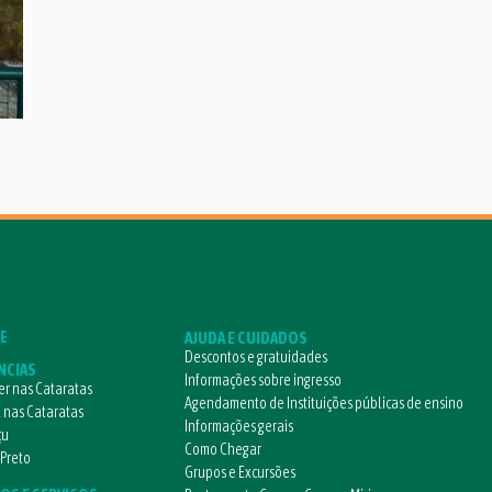
E
AJUDA E CUIDADOS
Descontos e gratuidades
NCIAS
Informações sobre ingresso
r nas Cataratas
Agendamento de Instituições públicas de ensino
l nas Cataratas
Informações gerais
çu
Como Chegar
 Preto
Grupos e Excursões