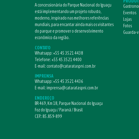
PRODUT
A concessionária do Parque Nacional do Iguaçu
Gastrono
está implementando um projeto robusto,
Eventos
moderno, inspirado nas melhores referências
Lojas
mundiais, para encantar ainda mais os visitantes
Fotos
do parque e promover o desenvolvimento
Guarda-
econômico da região.
CONTATO
Whatsapp:
+55 45 3521 4438
Telefone:
+55 45 3521 4400
E-mail:
contato@catarataspni.com.br
IMPRENSA
Whatsapp:
+55 45 3521 4436
E-mail:
imprensa@catarataspni.com.br
ENDEREÇO
BR 469, Km 18, Parque Nacional do Iguaçu
Foz do Iguaçu / Paraná / Brasil
CEP.: 85.859-899