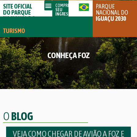
SITE OFICIAL
PARQUE
COMPRE
SEU
DO PARQUE
NACIONAL DO
INGRESSO
NACIONAL DO
IGUAÇU 2030
IGUAÇU
TURISMO
CONHEÇA FOZ
O
BLOG
VEJA COMO CHEGAR DE AVIÃO A FOZ E