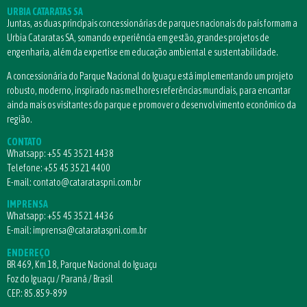
URBIA CATARATAS SA
Juntas, as duas principais concessionárias de parques nacionais do país formam a
Urbia Cataratas SA, somando experiência em gestão, grandes projetos de
engenharia, além da expertise em educação ambiental e sustentabilidade.
A concessionária do Parque Nacional do Iguaçu está implementando um projeto
robusto, moderno, inspirado nas melhores referências mundiais, para encantar
ainda mais os visitantes do parque e promover o desenvolvimento econômico da
região.
CONTATO
Whatsapp:
+55 45 3521 4438
Telefone:
+55 45 3521 4400
E-mail:
contato@catarataspni.com.br
IMPRENSA
Whatsapp:
+55 45 3521 4436
E-mail:
imprensa@catarataspni.com.br
ENDEREÇO
BR 469, Km 18, Parque Nacional do Iguaçu
Foz do Iguaçu / Paraná / Brasil
CEP.: 85.859-899