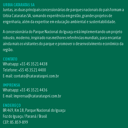
URBIA CATARATAS SA
Juntas, as duas principais concessionárias de parques nacionais do país formam a
Urbia Cataratas SA, somando experiência em gestão, grandes projetos de
engenharia, além da expertise em educação ambiental e sustentabilidade.
A concessionária do Parque Nacional do Iguaçu está implementando um projeto
robusto, moderno, inspirado nas melhores referências mundiais, para encantar
ainda mais os visitantes do parque e promover o desenvolvimento econômico da
região.
CONTATO
Whatsapp:
+55 45 3521 4438
Telefone:
+55 45 3521 4400
E-mail:
contato@catarataspni.com.br
IMPRENSA
Whatsapp:
+55 45 3521 4436
E-mail:
imprensa@catarataspni.com.br
ENDEREÇO
BR 469, Km 18, Parque Nacional do Iguaçu
Foz do Iguaçu / Paraná / Brasil
CEP.: 85.859-899