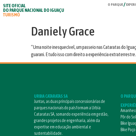
O PARQUE
EXPERI
SITE OFICIAL
DO PARQUE NACIONAL DO IGUAÇU
TURISMO
Daniely Grace
“Uma noite inesquecível, um passeio nas Cataratas do Iguaçu
guarani. E tudo isso com direito a experiência extraterrestre
URBIA CATARATAS SA
O PARQU
Juntas, as duas principais concessionárias de
EXPERIÊ
parques nacionais do país formam a Urbia
Amanhece
Cataratas SA, somando experiência em gestão,
Pôr do So
grandes projetos de engenharia, além da
Bike Igua
expertise em educação ambiental e
Bike Poço
sustentabilidade.