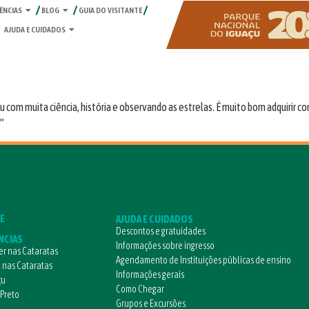
ÊNCIAS
BLOG
GUIA DO VISITANTE
AJUDA E CUIDADOS
 com muita ciência, história e observando as estrelas. É muito bom adquirir c
.”
E
AJUDA E CUIDADOS
Descontos e gratuidades
NCIAS
Informações sobre ingresso
r nas Cataratas
Agendamento de Instituições públicas de ensino
l nas Cataratas
Informações gerais
çu
Como Chegar
 Preto
Grupos e Excursões