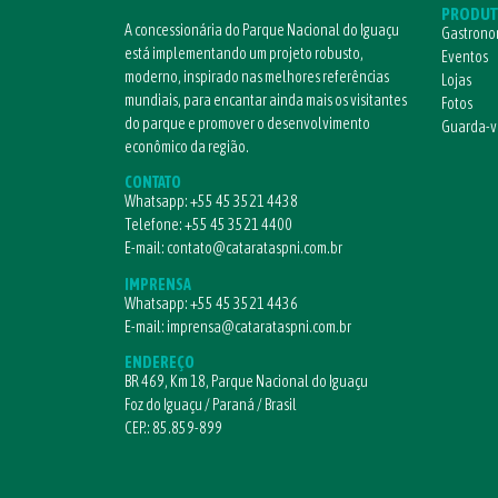
PRODUT
A concessionária do Parque Nacional do Iguaçu
Gastrono
está implementando um projeto robusto,
Eventos
moderno, inspirado nas melhores referências
Lojas
mundiais, para encantar ainda mais os visitantes
Fotos
do parque e promover o desenvolvimento
Guarda-
econômico da região.
CONTATO
Whatsapp:
+55 45 3521 4438
Telefone:
+55 45 3521 4400
E-mail:
contato@catarataspni.com.br
IMPRENSA
Whatsapp:
+55 45 3521 4436
E-mail:
imprensa@catarataspni.com.br
ENDEREÇO
BR 469, Km 18, Parque Nacional do Iguaçu
Foz do Iguaçu / Paraná / Brasil
CEP.: 85.859-899