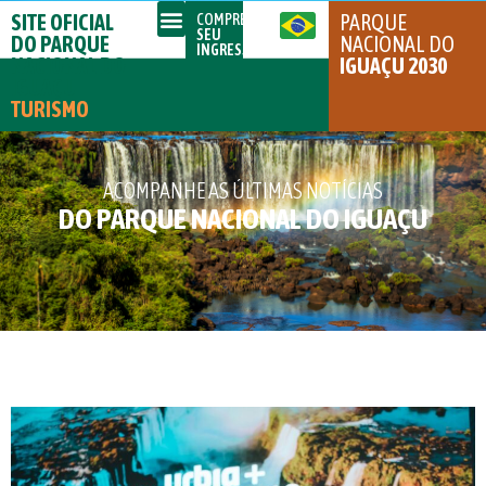
SITE OFICIAL
PARQUE
COMPRE
SEU
DO PARQUE
NACIONAL DO
INGRESSO
NACIONAL DO
IGUAÇU 2030
IGUAÇU
TURISMO
ACOMPANHE AS ÚLTIMAS NOTÍCIAS
DO PARQUE NACIONAL DO IGUAÇU