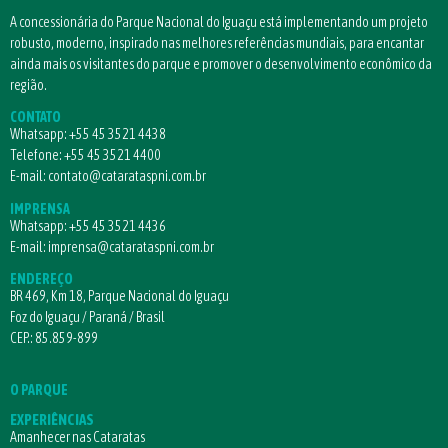
A concessionária do Parque Nacional do Iguaçu está implementando um projeto
robusto, moderno, inspirado nas melhores referências mundiais, para encantar
ainda mais os visitantes do parque e promover o desenvolvimento econômico da
região.
CONTATO
Whatsapp:
+55 45 3521 4438
Telefone:
+55 45 3521 4400
E-mail:
contato@catarataspni.com.br
IMPRENSA
Whatsapp:
+55 45 3521 4436
E-mail:
imprensa@catarataspni.com.br
ENDEREÇO
BR 469, Km 18, Parque Nacional do Iguaçu
Foz do Iguaçu / Paraná / Brasil
CEP.: 85.859-899
O PARQUE
EXPERIÊNCIAS
Amanhecer nas Cataratas