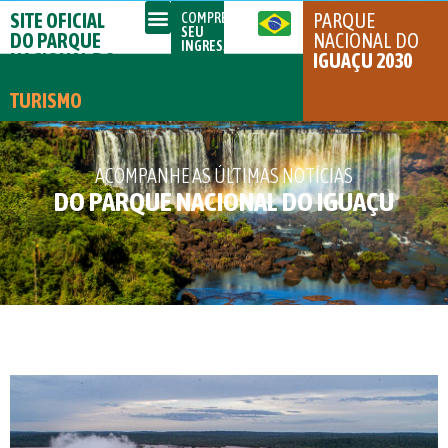
SITE OFICIAL
PARQUE
COMPRE
SEU
DO PARQUE
NACIONAL DO
INGRESSO
NACIONAL DO
IGUAÇU 2030
IGUAÇU
TURISMO
ACOMPANHE AS ÚLTIMAS NOTÍCIAS
DO PARQUE NACIONAL DO IGUAÇU