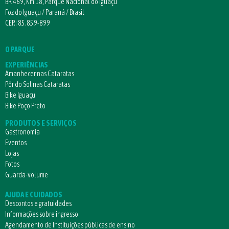
BR 469, Km 18, Parque Nacional do Iguaçu
Foz do Iguaçu / Paraná / Brasil
CEP.: 85.859-899
O PARQUE
EXPERIÊNCIAS
Amanhecer nas Cataratas
Pôr do Sol nas Cataratas
Bike Iguaçu
Bike Poço Preto
PRODUTOS E SERVIÇOS
Gastronomia
Eventos
Lojas
Fotos
Guarda-volume
AJUDA E CUIDADOS
Descontos e gratuidades
Informações sobre ingresso
Agendamento de Instituições públicas de ensino