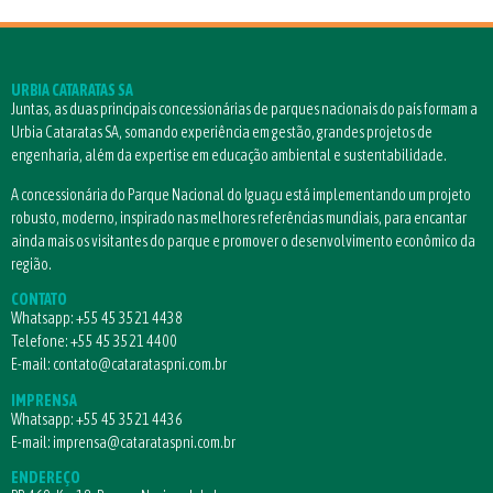
URBIA CATARATAS SA
Juntas, as duas principais concessionárias de parques nacionais do país formam a
Urbia Cataratas SA, somando experiência em gestão, grandes projetos de
engenharia, além da expertise em educação ambiental e sustentabilidade.
A concessionária do Parque Nacional do Iguaçu está implementando um projeto
robusto, moderno, inspirado nas melhores referências mundiais, para encantar
ainda mais os visitantes do parque e promover o desenvolvimento econômico da
região.
CONTATO
Whatsapp:
+55 45 3521 4438
Telefone:
+55 45 3521 4400
E-mail:
contato@catarataspni.com.br
IMPRENSA
Whatsapp:
+55 45 3521 4436
E-mail:
imprensa@catarataspni.com.br
ENDEREÇO