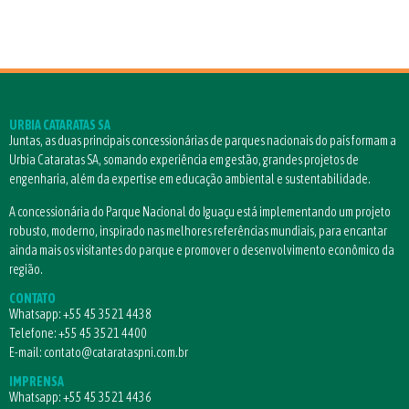
URBIA CATARATAS SA
Juntas, as duas principais concessionárias de parques nacionais do país formam a
Urbia Cataratas SA, somando experiência em gestão, grandes projetos de
engenharia, além da expertise em educação ambiental e sustentabilidade.
A concessionária do Parque Nacional do Iguaçu está implementando um projeto
robusto, moderno, inspirado nas melhores referências mundiais, para encantar
ainda mais os visitantes do parque e promover o desenvolvimento econômico da
região.
CONTATO
Whatsapp:
+55 45 3521 4438
Telefone:
+55 45 3521 4400
E-mail:
contato@catarataspni.com.br
IMPRENSA
Whatsapp:
+55 45 3521 4436