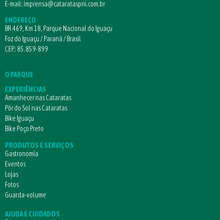
E-mail:
imprensa@catarataspni.com.br
ENDEREÇO
BR 469, Km 18, Parque Nacional do Iguaçu
Foz do Iguaçu / Paraná / Brasil
CEP.: 85.859-899
O PARQUE
EXPERIÊNCIAS
Amanhecer nas Cataratas
Pôr do Sol nas Cataratas
Bike Iguaçu
Bike Poço Preto
PRODUTOS E SERVIÇOS
Gastronomia
Eventos
Lojas
Fotos
Guarda-volume
AJUDA E CUIDADOS