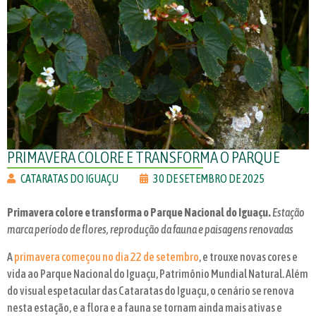
PRIMAVERA COLORE E TRANSFORMA O PARQUE
CATARATAS DO IGUAÇU
30 DE SETEMBRO DE 2025
Primavera colore e transforma o Parque Nacional do Iguaçu.
Estação
marca período de flores, reprodução da fauna e paisagens renovadas
A
primavera começou no dia 22 de setembro
, e trouxe novas cores e
vida ao Parque Nacional do Iguaçu, Patrimônio Mundial Natural. Além
do visual espetacular das Cataratas do Iguaçu, o cenário se renova
nesta estação, e a flora e a fauna se tornam ainda mais ativas e