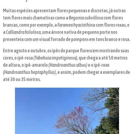
Muitas espécies apresentam flores pequenas e discretas, já outras
tem flores mais chamativas como a
Begonia subvillosa
com flores
brancas, como por exemplo, a
Faramea hyacinthin
a com flores roxas, e
a
Calliandra foliolosa
, uma árvore nativa de pequeno porte nos
presenteia com um visual forrado de pompons em tons branco e rosa.
Entre agosto e outubro, os ipês do parque florescem mostrando suas
cores, o ipê-rosa
(Tabebuia impetiginosa),
que chega a até 50 metros
de altura, o ipê-amarelo
(Handroanthus albus)
e o ipê-roxo
(Handroanthus heptaphyllus)
, e assim, podem chegar a exemplares de
até 30 ou 35 metros.