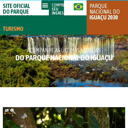
SITE OFICIAL
PARQUE
COMPRE
SEU
DO PARQUE
NACIONAL DO
INGRESSO
NACIONAL DO
IGUAÇU 2030
IGUAÇU
TURISMO
ACOMPANHE AS ÚLTIMAS NOTÍCIAS
DO PARQUE NACIONAL DO IGUAÇU