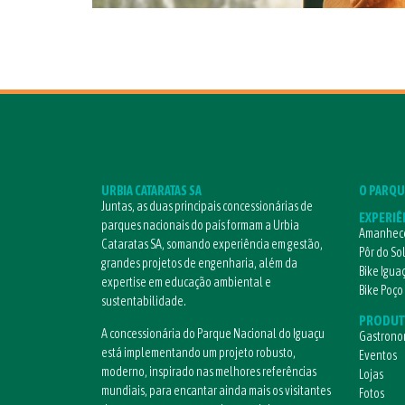
URBIA CATARATAS SA
O PARQU
Juntas, as duas principais concessionárias de
EXPERIÊ
parques nacionais do país formam a Urbia
Amanhece
Cataratas SA, somando experiência em gestão,
Pôr do So
grandes projetos de engenharia, além da
Bike Igua
expertise em educação ambiental e
Bike Poço
sustentabilidade.
PRODUT
A concessionária do Parque Nacional do Iguaçu
Gastrono
está implementando um projeto robusto,
Eventos
moderno, inspirado nas melhores referências
Lojas
mundiais, para encantar ainda mais os visitantes
Fotos