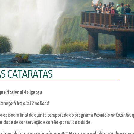
AS CATARATAS
que Nacional do Iguaçu
a terça-feira, dia 12 na Band
o episódio final da quinta temporada do programa
Pesadelo na Cozinha
, 
unidade de conservação e cartão-postal da cidade.
com disponibilização na plataforma HBO Max, e será exibido em rede nacio