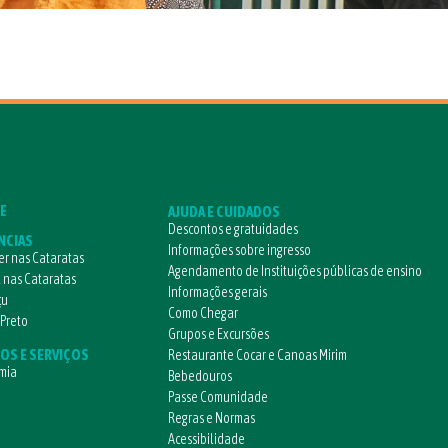
E
AJUDA E CUIDADOS
Descontos e gratuidades
NCIAS
Informações sobre ingresso
r nas Cataratas
Agendamento de Instituições públicas de ensino
l nas Cataratas
Informações gerais
çu
Como Chegar
 Preto
Grupos e Excursões
OS E SERVIÇOS
Restaurante Cocar e Canoas Mirim
mia
Bebedouros
Passe Comunidade
Regras e Normas
Acessibilidade