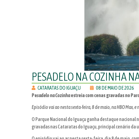
PESADELO NA COZINHA N
CATARATAS DO IGUAÇU
08 DE MAIO DE 2026
Pe
sadelo na Cozinha
estreia com cenas gravadas no Par
Episódio vai ao nesta sexta-feira, 8 de maio, na HBO Max, e n
O Parque Nacional do Iguaçu ganha destaque nacional n
gravadas nas Cataratas do Iguaçu, principal cenário da 
O episódio vai ao ar nesta sexta-feira, dia 8 de maio, 