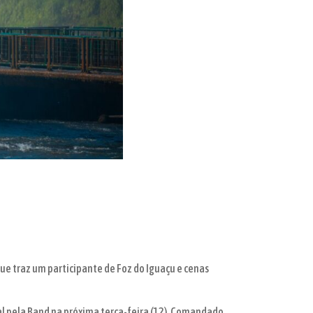
que traz um participante de Foz do Iguaçu e cenas
nal pela Band na próxima terça-feira (12). Comandado