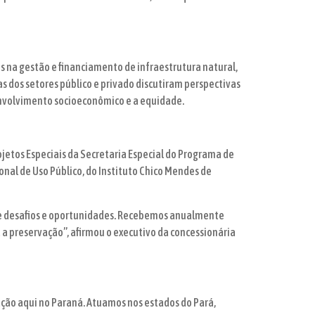
es na gestão e financiamento de infraestrutura natural,
s dos setores público e privado discutiram perspectivas
envolvimento socioeconômico e a equidade.
ojetos Especiais da Secretaria Especial do Programa de
onal de Uso Público, do Instituto Chico Mendes de
 de desafios e oportunidades. Recebemos anualmente
a a preservação”, afirmou o executivo da concessionária
ação aqui no Paraná. Atuamos nos estados do Pará,