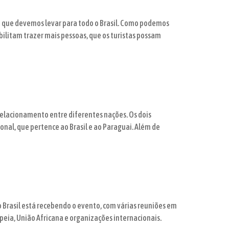
 que devemos levar para todo o Brasil. Como podemos
bilitam trazer mais pessoas, que os turistas possam
 relacionamento entre diferentes nações. Os dois
ional, que pertence ao Brasil e ao Paraguai. Além de
 o Brasil está recebendo o evento, com várias reuniões em
peia, União Africana e organizações internacionais.