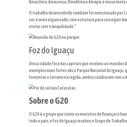
Amazônia, Amazonas, Rondônia e Amapá, e nossa meta é 
O trabalho desenvolvido também foi mencionado por Car
ver, é mais organizado, com estrutura para conseguir da
visitar com tranquilidade.”
Foz do Iguaçu
Única cidade fora das capitais que recebeu as reuniões 
exemplos mais fortes são o Parque Nacional do Iguaçu, qu
fomentar o turismo na região, ambos colaboram com o 
Sobre o G20
O G20 é o grupo que reúne os ministros de finanças e ban
todo o país, e Foz do Iguaçu recebeu o Grupo de Trabalh