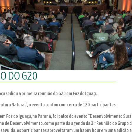
O DO G20
çu sediou a primeira reunião do G20 em Foz do Iguaçu.
tura Natural”, o evento contou com cerca de 120 participantes.
, em Foz do Iguaçu, no Paraná, foi palco do evento “Desenvolvimento Sus
ano de Desenvolvimento, como parte da agenda da 3.ª Reunião do Grupo de
m seguida, os participantes aproveitaram um happy hour em uma edição e