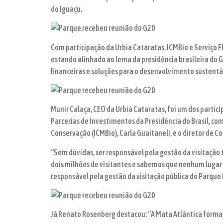
do Iguaçu.
Com participação da Urbia Cataratas, ICMBio e Serviço F
estando alinhado ao lema da presidência brasileira do G
financeiras e soluções para o desenvolvimento sustent
Munir Calaça, CEO da Urbia Cataratas, foi um dos partic
Parcerias de Investimentos da Presidência do Brasil, co
Conservação (ICMBio), Carla Guaitaneli, e o diretor de C
“Sem dúvidas, ser responsável pela gestão da visitação
dois milhões de visitantes e sabemos que nenhum lugar v
responsável pela gestão da visitação pública do Parque 
Já Renato Rosenberg destacou: “A Mata Atlântica forma 