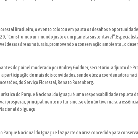
lorestal Brasileiro, o evento colocou em pauta os desafios e oportunidad
20, “Construindo um mundo justo e um planeta sustentável”. Especialista
ável dessas áreas naturais, promovendo a conservação ambiental, o des
ipantes do painel moderado por Andrey Goldner, secretário-adjunto de Pr
m a participação de mais dois convidados, sendo eles: a coordenadora naci
oncessões, do Serviço Florestal, Renato Rosenberg.
 turística do Parque Nacional do Iguaçu é uma responsabilidade repleta
ai prosperar, principalmente no turismo, se ele não tiver na sua essênci
Nacional do Iguaçu.
o Parque Nacional do Iguaçu e faz parte da área concedida para conserv