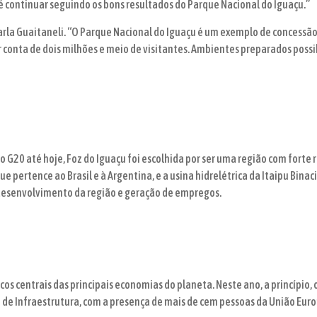
continuar seguindo os bons resultados do Parque Nacional do Iguaçu.”
la Guaitaneli. “O Parque Nacional do Iguaçu é um exemplo de concessão
r conta de dois milhões e meio de visitantes. Ambientes preparados possi
do G20 até hoje, Foz do Iguaçu foi escolhida por ser uma região com forte
e pertence ao Brasil e à Argentina, e a usina hidrelétrica da Itaipu Binac
desenvolvimento da região e geração de empregos.
cos centrais das principais economias do planeta. Neste ano, a princípio,
o de Infraestrutura, com a presença de mais de cem pessoas da União Euro