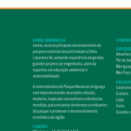
URBIA CATARATAS SA
O PARQU
Juntas, as duas principais concessionárias de
EXPERIÊ
parques nacionais do país formam a Urbia
Amanhece
Cataratas SA, somando experiência em gestão,
Pôr do So
grandes projetos de engenharia, além da
Bike Igua
expertise em educação ambiental e
Bike Poço
sustentabilidade.
PRODUT
A concessionária do Parque Nacional do Iguaçu
Gastrono
está implementando um projeto robusto,
Eventos
moderno, inspirado nas melhores referências
Lojas
mundiais, para encantar ainda mais os visitantes
Fotos
do parque e promover o desenvolvimento
Guarda-
econômico da região.
CONTATO