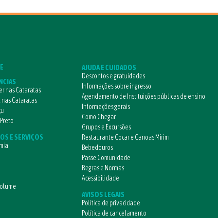
E
AJUDA E CUIDADOS
Descontos e gratuidades
NCIAS
Informações sobre ingresso
r nas Cataratas
Agendamento de Instituições públicas de ensino
l nas Cataratas
Informações gerais
çu
Como Chegar
 Preto
Grupos e Excursões
OS E SERVIÇOS
Restaurante Cocar e Canoas Mirim
mia
Bebedouros
Passe Comunidade
Regras e Normas
Acessibilidade
volume
AVISOS LEGAIS
Política de privacidade
Política de cancelamento