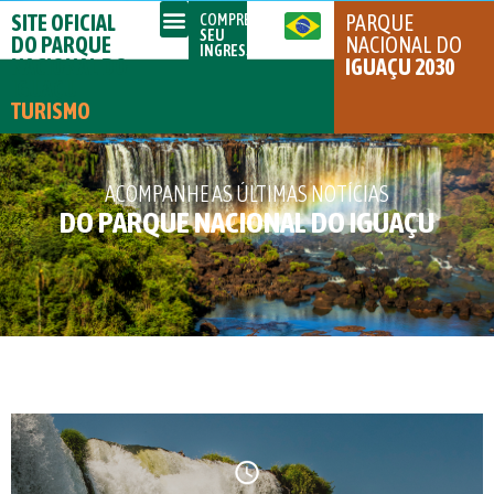
SITE OFICIAL
PARQUE
COMPRE
SEU
DO PARQUE
NACIONAL DO
INGRESSO
NACIONAL DO
IGUAÇU 2030
IGUAÇU
TURISMO
ACOMPANHE AS ÚLTIMAS NOTÍCIAS
DO PARQUE NACIONAL DO IGUAÇU