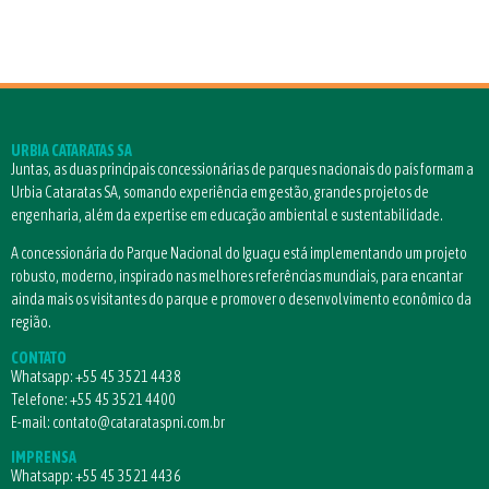
URBIA CATARATAS SA
Juntas, as duas principais concessionárias de parques nacionais do país formam a
Urbia Cataratas SA, somando experiência em gestão, grandes projetos de
engenharia, além da expertise em educação ambiental e sustentabilidade.
A concessionária do Parque Nacional do Iguaçu está implementando um projeto
robusto, moderno, inspirado nas melhores referências mundiais, para encantar
ainda mais os visitantes do parque e promover o desenvolvimento econômico da
região.
CONTATO
Whatsapp:
+55 45 3521 4438
Telefone:
+55 45 3521 4400
E-mail:
contato@catarataspni.com.br
IMPRENSA
Whatsapp:
+55 45 3521 4436