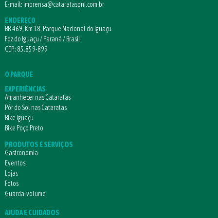
E-mail:
imprensa@catarataspni.com.br
ENDEREÇO
BR 469, Km 18, Parque Nacional do Iguaçu
Foz do Iguaçu / Paraná / Brasil
CEP.: 85.859-899
O PARQUE
EXPERIÊNCIAS
Amanhecer nas Cataratas
Pôr do Sol nas Cataratas
Bike Iguaçu
Bike Poço Preto
PRODUTOS E SERVIÇOS
Gastronomia
Eventos
Lojas
Fotos
Guarda-volume
AJUDA E CUIDADOS