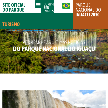
SITE OFICIAL
PARQUE
COMPRE
SEU
DO PARQUE
NACIONAL DO
INGRESSO
NACIONAL DO
IGUAÇU 2030
IGUAÇU
TURISMO
ACOMPANHE AS ÚLTIMAS NOTÍCIAS
DO PARQUE NACIONAL DO IGUAÇU