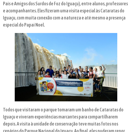
Pais e Amigos dos Surdos de Foz do Iguaçu), entre alunos, professores
e acompanhantes. Eles fizeram uma visita especial às Cataratas do
Iguaçu, com muita conexão com a natureza e até mesmo a presença
especial do Papai Noel.
Todos que visitaram o parque tomaram um banho de Cataratas do
Iguaçu e viveram experiências marcantes para compartilharem
depois. A visita à unidade de conservação teve muitas fotos nos
cenários do Parque Nacional do Iguaçu. Ao final, eles puderam repor