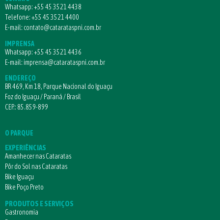
Whatsapp:
+55 45 3521 4438
Telefone:
+55 45 3521 4400
E-mail:
contato@catarataspni.com.br
IMPRENSA
Whatsapp:
+55 45 3521 4436
E-mail:
imprensa@catarataspni.com.br
ENDEREÇO
BR 469, Km 18, Parque Nacional do Iguaçu
Foz do Iguaçu / Paraná / Brasil
CEP.: 85.859-899
O PARQUE
EXPERIÊNCIAS
Amanhecer nas Cataratas
Pôr do Sol nas Cataratas
Bike Iguaçu
Bike Poço Preto
PRODUTOS E SERVIÇOS
Gastronomia