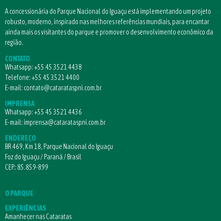
A concessionária do Parque Nacional do Iguaçu está implementando um projeto
robusto, moderno, inspirado nas melhores referências mundiais, para encantar
ainda mais os visitantes do parque e promover o desenvolvimento econômico da
região.
CONTATO
Whatsapp:
+55 45 3521 4438
Telefone:
+55 45 3521 4400
E-mail:
contato@catarataspni.com.br
IMPRENSA
Whatsapp:
+55 45 3521 4436
E-mail:
imprensa@catarataspni.com.br
ENDEREÇO
BR 469, Km 18, Parque Nacional do Iguaçu
Foz do Iguaçu / Paraná / Brasil
CEP.: 85.859-899
O PARQUE
EXPERIÊNCIAS
Amanhecer nas Cataratas