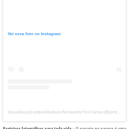
Ver essa foto no Instagram
Uma publicação compartilhada por Restaurante Porto Canoas (@porto.canoas)
Registros fotográficos para toda vida –
O passeio no parque é uma