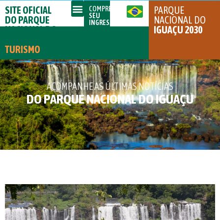
SITE OFICIAL
PARQUE
COMPRE
SEU
DO PARQUE
NACIONAL DO
INGRESSO
NACIONAL DO
IGUAÇU 2030
IGUAÇU
TURISMO
ACOMPANHE AS ÚLTIMAS NOTÍCIAS
DO PARQUE NACIONAL DO IGUAÇU