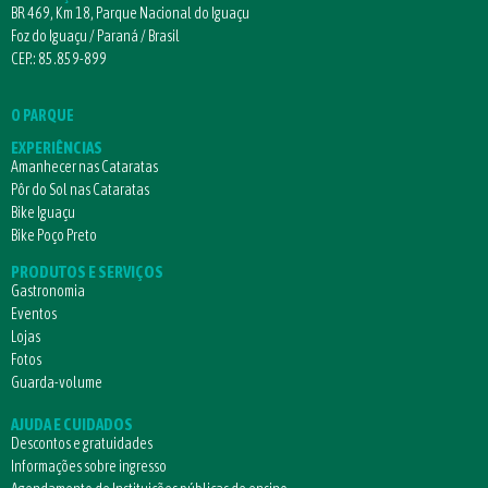
BR 469, Km 18, Parque Nacional do Iguaçu
Foz do Iguaçu / Paraná / Brasil
CEP.: 85.859-899
O PARQUE
EXPERIÊNCIAS
Amanhecer nas Cataratas
Pôr do Sol nas Cataratas
Bike Iguaçu
Bike Poço Preto
PRODUTOS E SERVIÇOS
Gastronomia
Eventos
Lojas
Fotos
Guarda-volume
AJUDA E CUIDADOS
Descontos e gratuidades
Informações sobre ingresso