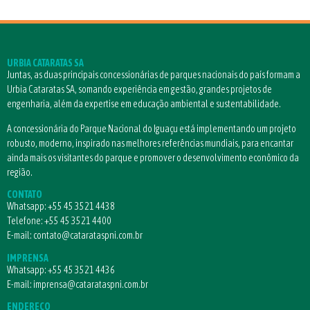
URBIA CATARATAS SA
Juntas, as duas principais concessionárias de parques nacionais do país formam a
Urbia Cataratas SA, somando experiência em gestão, grandes projetos de
engenharia, além da expertise em educação ambiental e sustentabilidade.
A concessionária do Parque Nacional do Iguaçu está implementando um projeto
robusto, moderno, inspirado nas melhores referências mundiais, para encantar
ainda mais os visitantes do parque e promover o desenvolvimento econômico da
região.
CONTATO
Whatsapp:
+55 45 3521 4438
Telefone:
+55 45 3521 4400
E-mail:
contato@catarataspni.com.br
IMPRENSA
Whatsapp:
+55 45 3521 4436
E-mail:
imprensa@catarataspni.com.br
ENDEREÇO