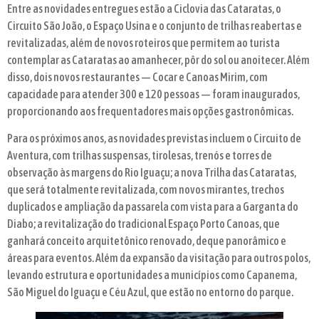
Entre as novidades entregues estão a Ciclovia das Cataratas, o
Circuito São João, o Espaço Usina e o conjunto de trilhas reabertas e
revitalizadas, além de novos roteiros que permitem ao turista
contemplar as Cataratas ao amanhecer, pôr do sol ou anoitecer. Além
disso, dois novos restaurantes — Cocar e Canoas Mirim, com
capacidade para atender 300 e 120 pessoas — foram inaugurados,
proporcionando aos frequentadores mais opções gastronômicas.
Para os próximos anos, as novidades previstas incluem o Circuito de
Aventura, com trilhas suspensas, tirolesas, trenós e torres de
observação às margens do Rio Iguaçu; a nova Trilha das Cataratas,
que será totalmente revitalizada, com novos mirantes, trechos
duplicados e ampliação da passarela com vista para a Garganta do
Diabo; a revitalização do tradicional Espaço Porto Canoas, que
ganhará conceito arquitetônico renovado, deque panorâmico e
áreas para eventos. Além da expansão da visitação para outros polos,
levando estrutura e oportunidades a municípios como Capanema,
São Miguel do Iguaçu e Céu Azul, que estão no entorno do parque.