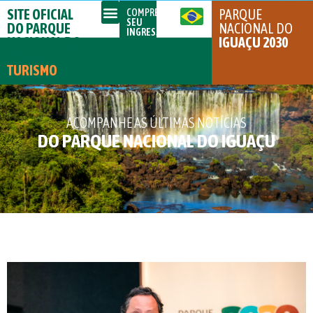
SITE OFICIAL
PARQUE
COMPRE
SEU
DO PARQUE
NACIONAL DO
INGRESSO
NACIONAL DO
IGUAÇU 2030
IGUAÇU
TURISMO
ACOMPANHE AS ÚLTIMAS NOTÍCIAS
DO PARQUE NACIONAL DO IGUAÇU