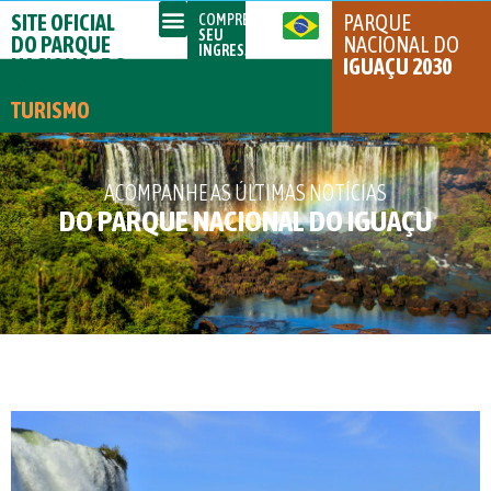
SITE OFICIAL
PARQUE
COMPRE
SEU
DO PARQUE
NACIONAL DO
INGRESSO
NACIONAL DO
IGUAÇU 2030
IGUAÇU
TURISMO
ACOMPANHE AS ÚLTIMAS NOTÍCIAS
DO PARQUE NACIONAL DO IGUAÇU