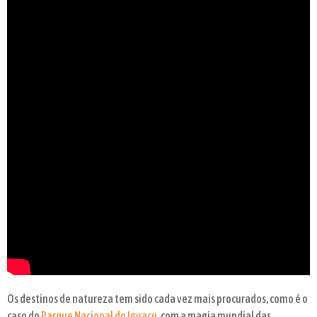
Os destinos de natureza tem sido cada vez mais procurados, como é o
caso do
Parque Nacional do Iguaçu
, com a magia mundial das