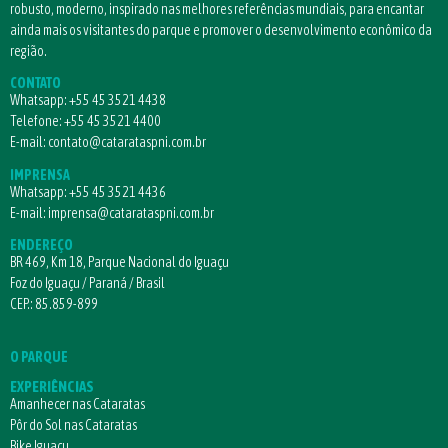
robusto, moderno, inspirado nas melhores referências mundiais, para encantar
ainda mais os visitantes do parque e promover o desenvolvimento econômico da
região.
CONTATO
Whatsapp:
+55 45 3521 4438
Telefone:
+55 45 3521 4400
E-mail:
contato@catarataspni.com.br
IMPRENSA
Whatsapp:
+55 45 3521 4436
E-mail:
imprensa@catarataspni.com.br
ENDEREÇO
BR 469, Km 18, Parque Nacional do Iguaçu
Foz do Iguaçu / Paraná / Brasil
CEP.: 85.859-899
O PARQUE
EXPERIÊNCIAS
Amanhecer nas Cataratas
Pôr do Sol nas Cataratas
Bike Iguaçu