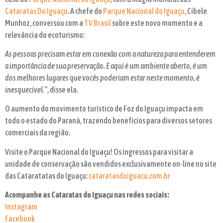
Cataratas Do Iguaçu
. A chefe do
Parque Nacional do Iguaçu
, Cibele
Munhoz, conversou com a
TV Brasil
sobre este novo momento e a
relevância do ecoturismo:
As pessoas precisam estar em conexão com a natureza para entenderem
a importância de sua preservação. E aqui é um ambiente aberto, é um
dos melhores lugares que vocês poderiam estar neste momento, é
inesquecível.
“, disse ela.
O aumento do movimento turístico de Foz do Iguaçu impacta em
todo o estado do Paraná, trazendo benefícios para diversos setores
comerciais da região.
Visite o Parque Nacional do Iguaçu! Os ingressos para visitar a
unidade de conservação são vendidos exclusivamente on-line no site
das Cataratatas do Iguaçu:
cataratasdoiguacu.com.br
Acompanhe as Cataratas do Iguaçu nas redes sociais:
Instagram
Facebook