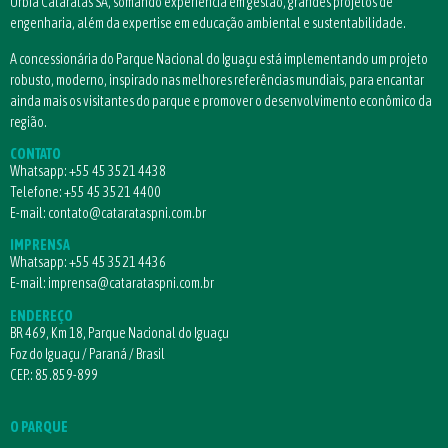
Urbia Cataratas SA, somando experiência em gestão, grandes projetos de
engenharia, além da expertise em educação ambiental e sustentabilidade.
A concessionária do Parque Nacional do Iguaçu está implementando um projeto
robusto, moderno, inspirado nas melhores referências mundiais, para encantar
ainda mais os visitantes do parque e promover o desenvolvimento econômico da
região.
CONTATO
Whatsapp:
+55 45 3521 4438
Telefone:
+55 45 3521 4400
E-mail:
contato@catarataspni.com.br
IMPRENSA
Whatsapp:
+55 45 3521 4436
E-mail:
imprensa@catarataspni.com.br
ENDEREÇO
BR 469, Km 18, Parque Nacional do Iguaçu
Foz do Iguaçu / Paraná / Brasil
CEP.: 85.859-899
O PARQUE