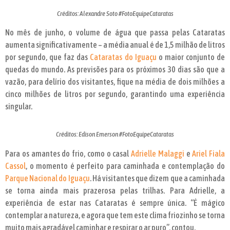
Créditos: Alexandre Soto #FotoEquipeCataratas
No mês de junho, o volume de água que passa pelas Cataratas
aumenta significativamente – a média anual é de 1,5 milhão de litros
por segundo, que faz das
Cataratas do Iguaçu
o maior conjunto de
quedas do mundo. As previsões para os próximos 30 dias são que a
vazão, para delírio dos visitantes, fique na média de dois milhões a
cinco milhões de litros por segundo, garantindo uma experiência
singular.
Créditos: Edison Emerson #FotoEquipeCataratas
Para os amantes do frio, como o casal
Adrielle Malaggi
e
Ariel Fiala
Cassol
, o momento é perfeito para caminhada e contemplação do
Parque Nacional do Iguaçu
. Há visitantes que dizem que a caminhada
se torna ainda mais prazerosa pelas trilhas. Para Adrielle, a
experiência de estar nas Cataratas é sempre única. “É mágico
contemplar a natureza, e agora que tem este clima friozinho se torna
muito mais agradável caminhar e respirar o ar puro”, contou.