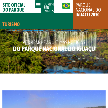
SITE OFICIAL
PARQUE
COMPRE
SEU
DO PARQUE
NACIONAL DO
INGRESSO
NACIONAL DO
IGUAÇU 2030
IGUAÇU
TURISMO
ACOMPANHE AS ÚLTIMAS NOTÍCIAS
DO PARQUE NACIONAL DO IGUAÇU