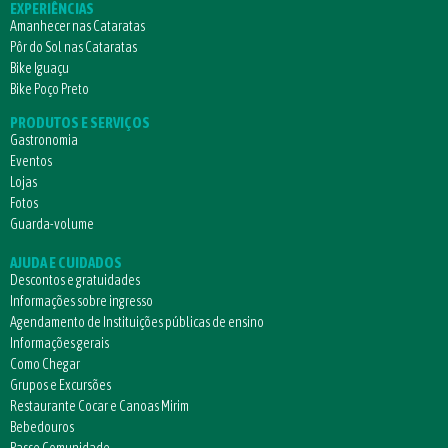
EXPERIÊNCIAS
Amanhecer nas Cataratas
Pôr do Sol nas Cataratas
Bike Iguaçu
Bike Poço Preto
PRODUTOS E SERVIÇOS
Gastronomia
Eventos
Lojas
Fotos
Guarda-volume
AJUDA E CUIDADOS
Descontos e gratuidades
Informações sobre ingresso
Agendamento de Instituições públicas de ensino
Informações gerais
Como Chegar
Grupos e Excursões
Restaurante Cocar e Canoas Mirim
Bebedouros