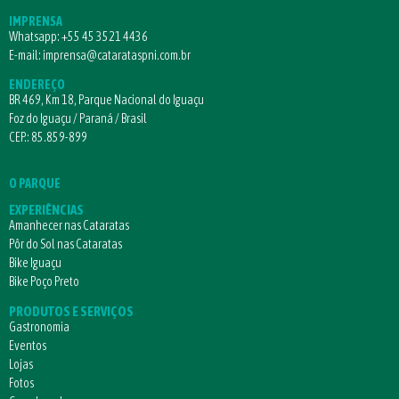
IMPRENSA
Whatsapp:
+55 45 3521 4436
E-mail:
imprensa@catarataspni.com.br
ENDEREÇO
BR 469, Km 18, Parque Nacional do Iguaçu
Foz do Iguaçu / Paraná / Brasil
CEP.: 85.859-899
O PARQUE
EXPERIÊNCIAS
Amanhecer nas Cataratas
Pôr do Sol nas Cataratas
Bike Iguaçu
Bike Poço Preto
PRODUTOS E SERVIÇOS
Gastronomia
Eventos
Lojas
Fotos