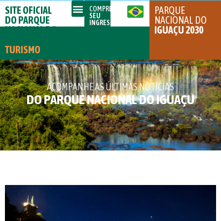
SITE OFICIAL
PARQUE
COMPRE
SEU
DO PARQUE
NACIONAL DO
INGRESSO
NACIONAL DO
IGUAÇU 2030
IGUAÇU
TURISMO
ACOMPANHE AS ÚLTIMAS NOTÍCIAS
DO PARQUE NACIONAL DO IGUAÇU