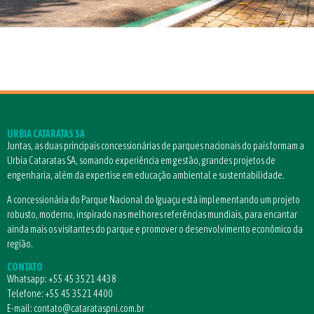
URBIA CATARATAS SA
Juntas, as duas principais concessionárias de parques nacionais do país formam a
Urbia Cataratas SA, somando experiência em gestão, grandes projetos de
engenharia, além da expertise em educação ambiental e sustentabilidade.
A concessionária do Parque Nacional do Iguaçu está implementando um projeto
robusto, moderno, inspirado nas melhores referências mundiais, para encantar
ainda mais os visitantes do parque e promover o desenvolvimento econômico da
região.
CONTATO
Whatsapp:
+55 45 3521 4438
Telefone:
+55 45 3521 4400
E-mail:
contato@catarataspni.com.br