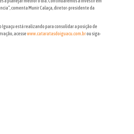
s a planejar melhor o dia. Continuaremos a investir em
ência”, comenta Munir Calaça, diretor-presidente da
 Iguaçu está realizando para consolidar a posição de
ervação, acesse
www.cataratasdoiguacu.com.br
ou siga-