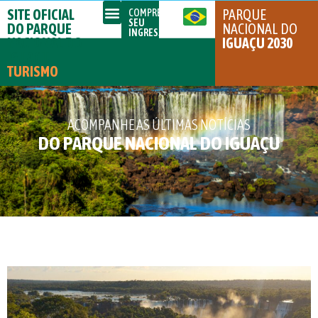
SITE OFICIAL
PARQUE
COMPRE
SEU
DO PARQUE
NACIONAL DO
INGRESSO
NACIONAL DO
IGUAÇU 2030
IGUAÇU
TURISMO
ACOMPANHE AS ÚLTIMAS NOTÍCIAS
DO PARQUE NACIONAL DO IGUAÇU