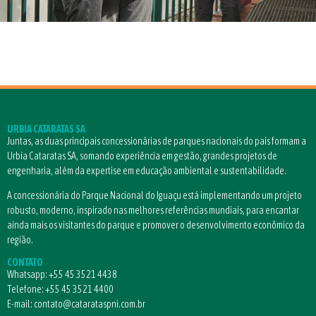
URBIA CATARATAS SA
Juntas, as duas principais concessionárias de parques nacionais do país formam a
Urbia Cataratas SA, somando experiência em gestão, grandes projetos de
engenharia, além da expertise em educação ambiental e sustentabilidade.
A concessionária do Parque Nacional do Iguaçu está implementando um projeto
robusto, moderno, inspirado nas melhores referências mundiais, para encantar
ainda mais os visitantes do parque e promover o desenvolvimento econômico da
região.
CONTATO
Whatsapp:
+55 45 3521 4438
Telefone:
+55 45 3521 4400
E-mail:
contato@catarataspni.com.br