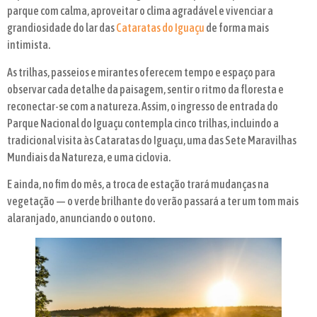
parque com calma, aproveitar o clima agradável e vivenciar a
grandiosidade do lar das
Cataratas do Iguaçu
de forma mais
intimista.
As trilhas, passeios e mirantes oferecem tempo e espaço para
observar cada detalhe da paisagem, sentir o ritmo da floresta e
reconectar-se com a natureza. Assim, o ingresso de entrada do
Parque Nacional do Iguaçu contempla cinco trilhas, incluindo a
tradicional visita às Cataratas do Iguaçu, uma das Sete Maravilhas
Mundiais da Natureza, e uma ciclovia.
E ainda, no fim do mês, a troca de estação trará mudanças na
vegetação — o verde brilhante do verão passará a ter um tom mais
alaranjado, anunciando o outono.