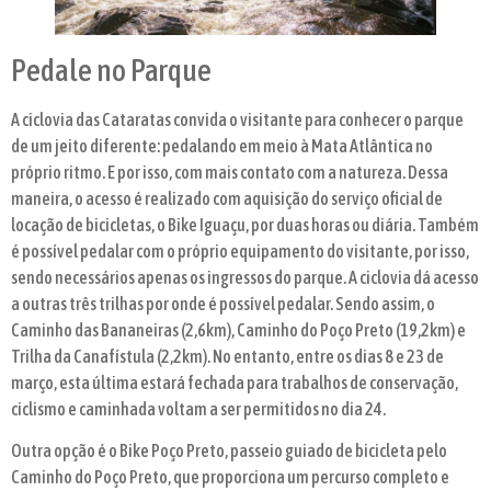
Pedale no Parque
A ciclovia das Cataratas convida o visitante para conhecer o parque
de um jeito diferente: pedalando em meio à Mata Atlântica no
próprio ritmo. E por isso, com mais contato com a natureza. Dessa
maneira, o acesso é realizado com aquisição do serviço oficial de
locação de bicicletas, o Bike Iguaçu, por duas horas ou diária. Também
é possível pedalar com o próprio equipamento do visitante, por isso,
sendo necessários apenas os ingressos do parque. A ciclovia dá acesso
a outras três trilhas por onde é possível pedalar. Sendo assim, o
Caminho das Bananeiras (2,6km), Caminho do Poço Preto (19,2km) e
Trilha da Canafístula (2,2km). No entanto, entre os dias 8 e 23 de
março, esta última estará fechada para trabalhos de conservação,
ciclismo e caminhada voltam a ser permitidos no dia 24.
Outra opção é o Bike Poço Preto, passeio guiado de bicicleta pelo
Caminho do Poço Preto, que proporciona um percurso completo e