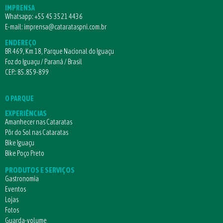
IMPRENSA
Whatsapp:
+55 45 3521 4436
E-mail:
imprensa@catarataspni.com.br
ENDEREÇO
BR 469, Km 18, Parque Nacional do Iguaçu
Foz do Iguaçu / Paraná / Brasil
CEP.: 85.859-899
O PARQUE
EXPERIÊNCIAS
Amanhecer nas Cataratas
Pôr do Sol nas Cataratas
Bike Iguaçu
Bike Poço Preto
PRODUTOS E SERVIÇOS
Gastronomia
Eventos
Lojas
Fotos
Guarda-volume