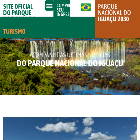
SITE OFICIAL
PARQUE
COMPRE
SEU
DO PARQUE
NACIONAL DO
INGRESSO
NACIONAL DO
IGUAÇU 2030
IGUAÇU
TURISMO
ACOMPANHE AS ÚLTIMAS NOTÍCIAS
DO PARQUE NACIONAL DO IGUAÇU