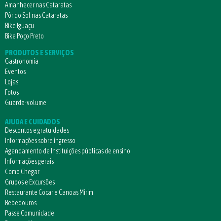
Amanhecer nas Cataratas
Pôr do Sol nas Cataratas
Bike Iguaçu
Bike Poço Preto
PRODUTOS E SERVIÇOS
Gastronomia
Eventos
Lojas
Fotos
Guarda-volume
AJUDA E CUIDADOS
Descontos e gratuidades
Informações sobre ingresso
Agendamento de Instituições públicas de ensino
Informações gerais
Como Chegar
Grupos e Excursões
Restaurante Cocar e Canoas Mirim
Bebedouros
Passe Comunidade