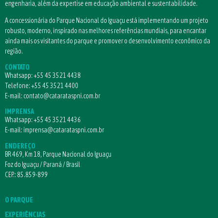
engenharia, além da expertise em educação ambiental e sustentabilidade.
A concessionária do Parque Nacional do Iguaçu está implementando um projeto
robusto, moderno, inspirado nas melhores referências mundiais, para encantar
ainda mais os visitantes do parque e promover o desenvolvimento econômico da
região.
CONTATO
Whatsapp:
+55 45 3521 4438
Telefone:
+55 45 3521 4400
E-mail:
contato@catarataspni.com.br
IMPRENSA
Whatsapp:
+55 45 3521 4436
E-mail:
imprensa@catarataspni.com.br
ENDEREÇO
BR 469, Km 18, Parque Nacional do Iguaçu
Foz do Iguaçu / Paraná / Brasil
CEP.: 85.859-899
O PARQUE
EXPERIÊNCIAS