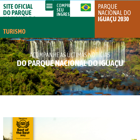
SITE OFICIAL
PARQUE
COMPRE
SEU
DO PARQUE
NACIONAL DO
INGRESSO
NACIONAL DO
IGUAÇU 2030
IGUAÇU
TURISMO
ACOMPANHE AS ÚLTIMAS NOTÍCIAS
DO PARQUE NACIONAL DO IGUAÇU