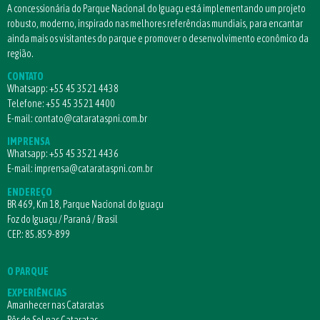
A concessionária do Parque Nacional do Iguaçu está implementando um projeto
robusto, moderno, inspirado nas melhores referências mundiais, para encantar
ainda mais os visitantes do parque e promover o desenvolvimento econômico da
região.
CONTATO
Whatsapp:
+55 45 3521 4438
Telefone:
+55 45 3521 4400
E-mail:
contato@catarataspni.com.br
IMPRENSA
Whatsapp:
+55 45 3521 4436
E-mail:
imprensa@catarataspni.com.br
ENDEREÇO
BR 469, Km 18, Parque Nacional do Iguaçu
Foz do Iguaçu / Paraná / Brasil
CEP.: 85.859-899
O PARQUE
EXPERIÊNCIAS
Amanhecer nas Cataratas