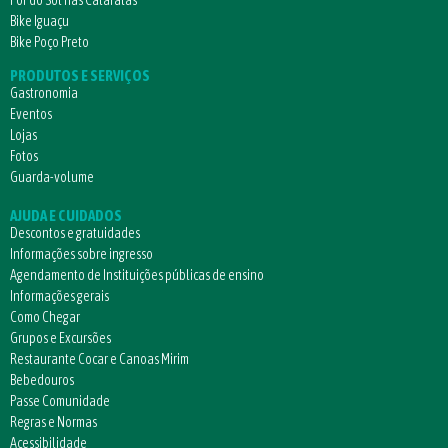
Pôr do Sol nas Cataratas
Bike Iguaçu
Bike Poço Preto
PRODUTOS E SERVIÇOS
Gastronomia
Eventos
Lojas
Fotos
Guarda-volume
AJUDA E CUIDADOS
Descontos e gratuidades
Informações sobre ingresso
Agendamento de Instituições públicas de ensino
Informações gerais
Como Chegar
Grupos e Excursões
Restaurante Cocar e Canoas Mirim
Bebedouros
Passe Comunidade
Regras e Normas
Acessibilidade