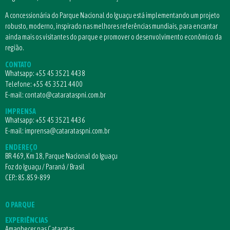
A concessionária do Parque Nacional do Iguaçu está implementando um projeto
robusto, moderno, inspirado nas melhores referências mundiais, para encantar
ainda mais os visitantes do parque e promover o desenvolvimento econômico da
região.
CONTATO
Whatsapp:
+55 45 3521 4438
Telefone:
+55 45 3521 4400
E-mail:
contato@catarataspni.com.br
IMPRENSA
Whatsapp:
+55 45 3521 4436
E-mail:
imprensa@catarataspni.com.br
ENDEREÇO
BR 469, Km 18, Parque Nacional do Iguaçu
Foz do Iguaçu / Paraná / Brasil
CEP.: 85.859-899
O PARQUE
EXPERIÊNCIAS
Amanhecer nas Cataratas