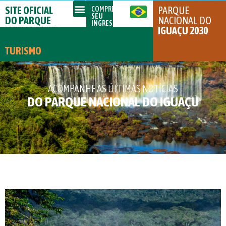
SITE OFICIAL
PARQUE
COMPRE
SEU
DO PARQUE
NACIONAL DO
INGRESSO
NACIONAL DO
IGUAÇU 2030
IGUAÇU
TURISMO
ACOMPANHE AS ÚLTIMAS NOTÍCIAS
DO PARQUE NACIONAL DO IGUAÇU