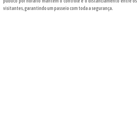
público por horário mantém o controle e o distanciamento entre os
visitantes, garantindo um passeio com toda a segurança.