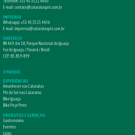
Telefone:
+55 45 3521 4400
E-mail:
contato@catarataspni.com.br
IMPRENSA
Whatsapp:
+55 45 3521 4436
E-mail:
imprensa@catarataspni.com.br
ENDEREÇO
BR 469, Km 18, Parque Nacional do Iguaçu
Foz do Iguaçu / Paraná / Brasil
CEP.: 85.859-899
O PARQUE
EXPERIÊNCIAS
Amanhecer nas Cataratas
Pôr do Sol nas Cataratas
Bike Iguaçu
Bike Poço Preto
PRODUTOS E SERVIÇOS
Gastronomia
Eventos
Lojas