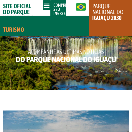
SITE OFICIAL
PARQUE
COMPRE
SEU
DO PARQUE
NACIONAL DO
INGRESSO
NACIONAL DO
IGUAÇU 2030
IGUAÇU
TURISMO
ACOMPANHE AS ÚLTIMAS NOTÍCIAS
DO PARQUE NACIONAL DO IGUAÇU