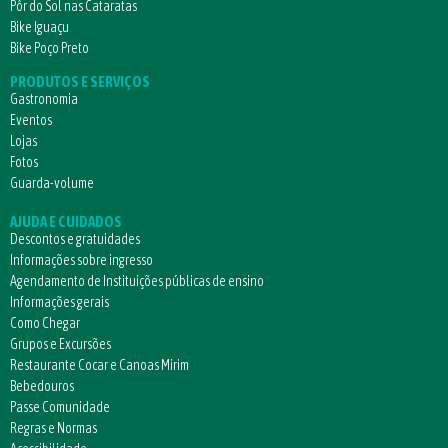
Pôr do Sol nas Cataratas
Bike Iguaçu
Bike Poço Preto
PRODUTOS E SERVIÇOS
Gastronomia
Eventos
Lojas
Fotos
Guarda-volume
AJUDA E CUIDADOS
Descontos e gratuidades
Informações sobre ingresso
Agendamento de Instituições públicas de ensino
Informações gerais
Como Chegar
Grupos e Excursões
Restaurante Cocar e Canoas Mirim
Bebedouros
Passe Comunidade
Regras e Normas