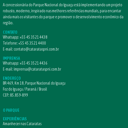
A concessionária do Parque Nacional do Iguaçu está implementando um projeto
robusto, moderno, inspirado nas melhores referências mundiais, para encantar
ainda mais os visitantes do parque e promover o desenvolvimento econômico da
região.
CONTATO
Whatsapp:
+55 45 3521 4438
Telefone:
+55 45 3521 4400
E-mail:
contato@catarataspni.com.br
IMPRENSA
Whatsapp:
+55 45 3521 4436
E-mail:
imprensa@catarataspni.com.br
ENDEREÇO
BR 469, Km 18, Parque Nacional do Iguaçu
Foz do Iguaçu / Paraná / Brasil
CEP.: 85.859-899
O PARQUE
EXPERIÊNCIAS
Amanhecer nas Cataratas