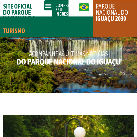
SITE OFICIAL
PARQUE
COMPRE
SEU
DO PARQUE
NACIONAL DO
INGRESSO
NACIONAL DO
IGUAÇU 2030
IGUAÇU
TURISMO
ACOMPANHE AS ÚLTIMAS NOTÍCIAS
DO PARQUE NACIONAL DO IGUAÇU