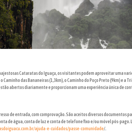
ajestosas Cataratas do Iguaçu, os visitantes podem aproveitar uma vari
e o Caminho das Bananeiras (1,3km), o Caminho do Poço Preto (9km) e a T
s estão abertos diariamente e proporcionam uma experiência única de co
esso de entrada, com comprovação. São aceitos diversos documentos par
r, conta de água, conta de luz e conta de telefone fixo e/ou móvel pós-p
tasdoiguacu.com.br/ajuda-e-cuidados/passe-comunidade
/.