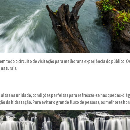
m todo o circuito de visitação para melhorar a experiência do público. O
 naturais.
s altas na unidade, condições perfeitas para refrescar-se nas quedas-d’á
o da hidratação. Para evitar o grande fluxo de pessoas, os melhores horár