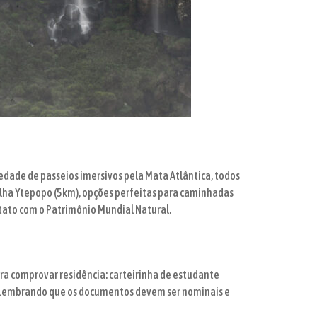
edade de passeios imersivos pela Mata Atlântica, todos
rilha Ytepopo (5km), opções perfeitas para caminhadas
ntato com o Patrimônio Mundial Natural.
a comprovar residência: carteirinha de estudante
ago. Lembrando que os documentos devem ser nominais e