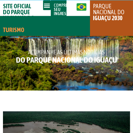
SITE OFICIAL
PARQUE
COMPRE
SEU
DO PARQUE
NACIONAL DO
INGRESSO
NACIONAL DO
IGUAÇU 2030
IGUAÇU
TURISMO
ACOMPANHE AS ÚLTIMAS NOTÍCIAS
DO PARQUE NACIONAL DO IGUAÇU