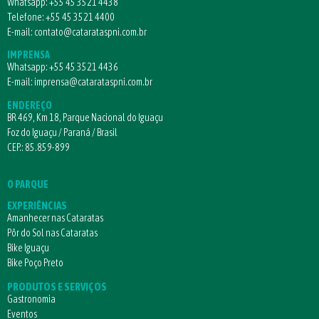
Whatsapp:
+55 45 3521 4438
Telefone:
+55 45 3521 4400
E-mail:
contato@catarataspni.com.br
IMPRENSA
Whatsapp:
+55 45 3521 4436
E-mail:
imprensa@catarataspni.com.br
ENDEREÇO
BR 469, Km 18, Parque Nacional do Iguaçu
Foz do Iguaçu / Paraná / Brasil
CEP.: 85.859-899
O PARQUE
EXPERIÊNCIAS
Amanhecer nas Cataratas
Pôr do Sol nas Cataratas
Bike Iguaçu
Bike Poço Preto
PRODUTOS E SERVIÇOS
Gastronomia
Eventos