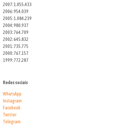
2007: 1.055.433
2006: 954.039
2005: 1.084.239
2004: 980.937
2003: 764.709
2002: 645.832
2001: 735.775
2000: 767.157
1999: 772.287
Redes sociais
WhatsApp
Instagram
Facebook
Twitter
Telegram