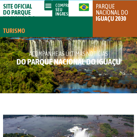
SITE OFICIAL
PARQUE
COMPRE
SEU
DO PARQUE
NACIONAL DO
INGRESSO
NACIONAL DO
IGUAÇU 2030
IGUAÇU
TURISMO
ACOMPANHE AS ÚLTIMAS NOTÍCIAS
DO PARQUE NACIONAL DO IGUAÇU