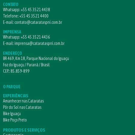
CONTATO
Whatsapp:
+55 45 3521 4438
Telefone:
+55 45 3521 4400
E-mail:
contato@catarataspni.com.br
IMPRENSA
Whatsapp:
+55 45 3521 4436
E-mail:
imprensa@catarataspni.com.br
ENDEREÇO
BR 469, Km 18, Parque Nacional do Iguaçu
Foz do Iguaçu / Paraná / Brasil
CEP.: 85.859-899
O PARQUE
EXPERIÊNCIAS
Amanhecer nas Cataratas
Pôr do Sol nas Cataratas
Bike Iguaçu
Bike Poço Preto
PRODUTOS E SERVIÇOS