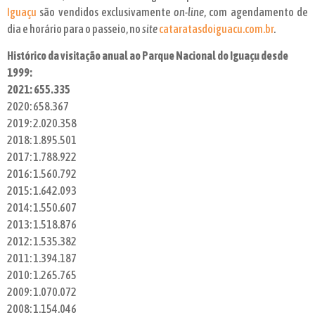
Iguaçu
são vendidos exclusivamente
on-line
, com agendamento de
dia e horário para o passeio, no
site
cataratasdoiguacu.com.br
.
Histórico da visitação anual ao Parque Nacional do Iguaçu desde
1999:
2021: 655.335
2020: 658.367
2019: 2.020.358
2018: 1.895.501
2017: 1.788.922
2016: 1.560.792
2015: 1.642.093
2014: 1.550.607
2013: 1.518.876
2012: 1.535.382
2011: 1.394.187
2010: 1.265.765
2009: 1.070.072
2008: 1.154.046