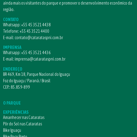
ainda mais os visitantes do parque e promover o desenvolvimento econômico da
região.
CONTATO
Whatsapp:
+55 45 3521 4438
Telefone:
+55 45 3521 4400
E-mail:
contato@catarataspni.com.br
IMPRENSA
Whatsapp:
+55 45 3521 4436
E-mail:
imprensa@catarataspni.com.br
ENDEREÇO
BR 469, Km 18, Parque Nacional do Iguaçu
Foz do Iguaçu / Paraná / Brasil
CEP.: 85.859-899
O PARQUE
EXPERIÊNCIAS
Amanhecer nas Cataratas
Pôr do Sol nas Cataratas
Bike Iguaçu
Bike Poço Preto