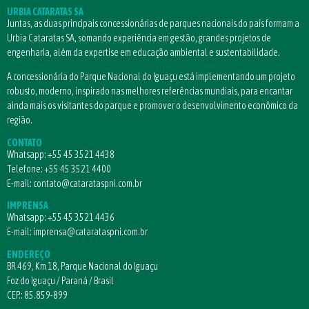
URBIA CATARATAS SA
Juntas, as duas principais concessionárias de parques nacionais do país formam a
Urbia Cataratas SA, somando experiência em gestão, grandes projetos de
engenharia, além da expertise em educação ambiental e sustentabilidade.
A concessionária do Parque Nacional do Iguaçu está implementando um projeto
robusto, moderno, inspirado nas melhores referências mundiais, para encantar
ainda mais os visitantes do parque e promover o desenvolvimento econômico da
região.
CONTATO
Whatsapp:
+55 45 3521 4438
Telefone:
+55 45 3521 4400
E-mail:
contato@catarataspni.com.br
IMPRENSA
Whatsapp:
+55 45 3521 4436
E-mail:
imprensa@catarataspni.com.br
ENDEREÇO
BR 469, Km 18, Parque Nacional do Iguaçu
Foz do Iguaçu / Paraná / Brasil
CEP.: 85.859-899