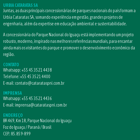
URBIA CATARATAS SA
Juntas, as duas principais concessionárias de parques nacionais do país formam a
Urbia Cataratas SA, somando experiência em gestão, grandes projetos de
engenharia, além da expertise em educação ambiental e sustentabilidade.
A concessionária do Parque Nacional do Iguaçu está implementando um projeto
robusto, moderno, inspirado nas melhores referências mundiais, para encantar
ainda mais os visitantes do parque e promover o desenvolvimento econômico da
região.
CONTATO
Whatsapp:
+55 45 3521 4438
Telefone:
+55 45 3521 4400
E-mail:
contato@catarataspni.com.br
IMPRENSA
Whatsapp:
+55 45 3521 4436
E-mail:
imprensa@catarataspni.com.br
ENDEREÇO
BR 469, Km 18, Parque Nacional do Iguaçu
Foz do Iguaçu / Paraná / Brasil
CEP.: 85.859-899