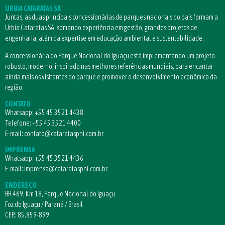
URBIA CATARATAS SA
Juntas, as duas principais concessionárias de parques nacionais do país formam a
Urbia Cataratas SA, somando experiência em gestão, grandes projetos de
engenharia, além da expertise em educação ambiental e sustentabilidade.
A concessionária do Parque Nacional do Iguaçu está implementando um projeto
robusto, moderno, inspirado nas melhores referências mundiais, para encantar
ainda mais os visitantes do parque e promover o desenvolvimento econômico da
região.
CONTATO
Whatsapp:
+55 45 3521 4438
Telefone:
+55 45 3521 4400
E-mail:
contato@catarataspni.com.br
IMPRENSA
Whatsapp:
+55 45 3521 4436
E-mail:
imprensa@catarataspni.com.br
ENDEREÇO
BR 469, Km 18, Parque Nacional do Iguaçu
Foz do Iguaçu / Paraná / Brasil
CEP.: 85.859-899