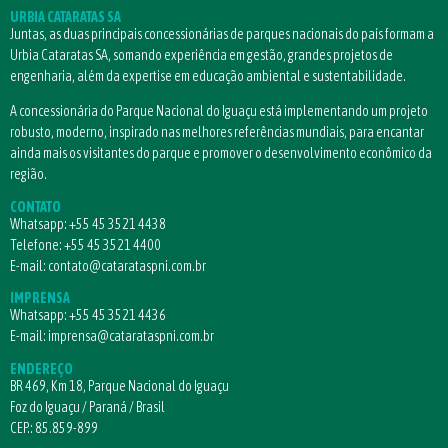
URBIA CATARATAS SA
Juntas, as duas principais concessionárias de parques nacionais do país formam a
Urbia Cataratas SA, somando experiência em gestão, grandes projetos de
engenharia, além da expertise em educação ambiental e sustentabilidade.
A concessionária do Parque Nacional do Iguaçu está implementando um projeto
robusto, moderno, inspirado nas melhores referências mundiais, para encantar
ainda mais os visitantes do parque e promover o desenvolvimento econômico da
região.
CONTATO
Whatsapp:
+55 45 3521 4438
Telefone:
+55 45 3521 4400
E-mail:
contato@catarataspni.com.br
IMPRENSA
Whatsapp:
+55 45 3521 4436
E-mail:
imprensa@catarataspni.com.br
ENDEREÇO
BR 469, Km 18, Parque Nacional do Iguaçu
Foz do Iguaçu / Paraná / Brasil
CEP.: 85.859-899