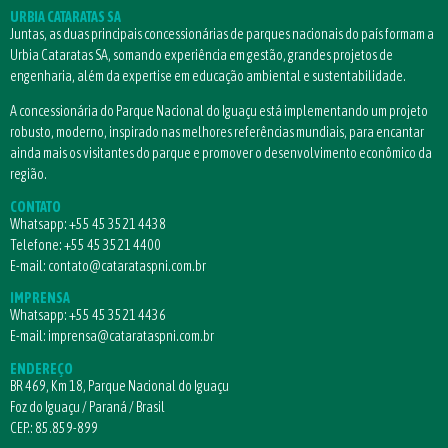
URBIA CATARATAS SA
Juntas, as duas principais concessionárias de parques nacionais do país formam a
Urbia Cataratas SA, somando experiência em gestão, grandes projetos de
engenharia, além da expertise em educação ambiental e sustentabilidade.
A concessionária do Parque Nacional do Iguaçu está implementando um projeto
robusto, moderno, inspirado nas melhores referências mundiais, para encantar
ainda mais os visitantes do parque e promover o desenvolvimento econômico da
região.
CONTATO
Whatsapp:
+55 45 3521 4438
Telefone:
+55 45 3521 4400
E-mail:
contato@catarataspni.com.br
IMPRENSA
Whatsapp:
+55 45 3521 4436
E-mail:
imprensa@catarataspni.com.br
ENDEREÇO
BR 469, Km 18, Parque Nacional do Iguaçu
Foz do Iguaçu / Paraná / Brasil
CEP.: 85.859-899