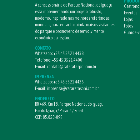
PRODUT
A concessionária do Parque Nacional do Iguaçu
Gastrono
está implementando um projeto robusto,
Eventos
moderno, inspirado nas melhores referências
Lojas
mundiais, para encantar ainda mais os visitantes
Fotos
do parque e promover o desenvolvimento
Guarda-
econômico da região.
CONTATO
Whatsapp:
+55 45 3521 4438
Telefone:
+55 45 3521 4400
E-mail:
contato@catarataspni.com.br
IMPRENSA
Whatsapp:
+55 45 3521 4436
E-mail:
imprensa@catarataspni.com.br
ENDEREÇO
BR 469, Km 18, Parque Nacional do Iguaçu
Foz do Iguaçu / Paraná / Brasil
CEP.: 85.859-899