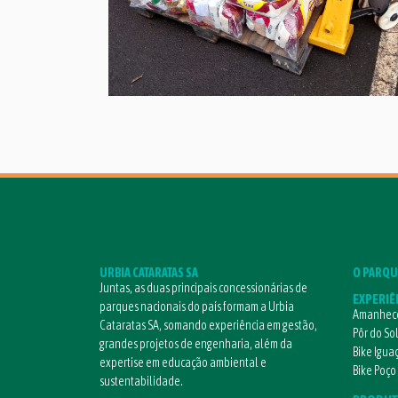
URBIA CATARATAS SA
O PARQU
Juntas, as duas principais concessionárias de
EXPERIÊ
parques nacionais do país formam a Urbia
Amanhece
Cataratas SA, somando experiência em gestão,
Pôr do So
grandes projetos de engenharia, além da
Bike Igua
expertise em educação ambiental e
Bike Poço
sustentabilidade.