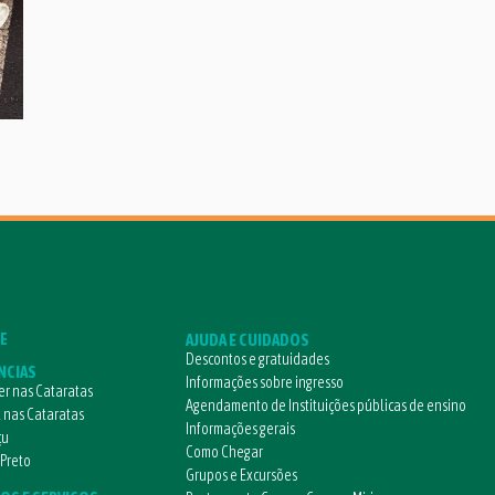
E
AJUDA E CUIDADOS
Descontos e gratuidades
NCIAS
Informações sobre ingresso
r nas Cataratas
Agendamento de Instituições públicas de ensino
l nas Cataratas
Informações gerais
çu
Como Chegar
 Preto
Grupos e Excursões