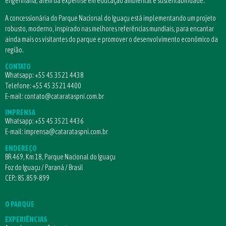
engenharia, além da expertise em educação ambiental e sustentabilidade.
A concessionária do Parque Nacional do Iguaçu está implementando um projeto
robusto, moderno, inspirado nas melhores referências mundiais, para encantar
ainda mais os visitantes do parque e promover o desenvolvimento econômico da
região.
CONTATO
Whatsapp:
+55 45 3521 4438
Telefone:
+55 45 3521 4400
E-mail:
contato@catarataspni.com.br
IMPRENSA
Whatsapp:
+55 45 3521 4436
E-mail:
imprensa@catarataspni.com.br
ENDEREÇO
BR 469, Km 18, Parque Nacional do Iguaçu
Foz do Iguaçu / Paraná / Brasil
CEP.: 85.859-899
O PARQUE
EXPERIÊNCIAS