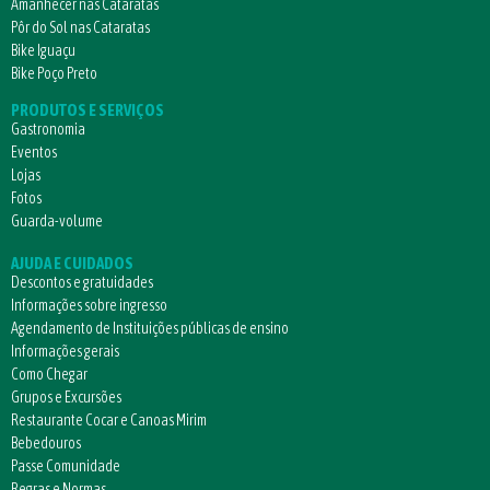
Amanhecer nas Cataratas
Pôr do Sol nas Cataratas
Bike Iguaçu
Bike Poço Preto
PRODUTOS E SERVIÇOS
Gastronomia
Eventos
Lojas
Fotos
Guarda-volume
AJUDA E CUIDADOS
Descontos e gratuidades
Informações sobre ingresso
Agendamento de Instituições públicas de ensino
Informações gerais
Como Chegar
Grupos e Excursões
Restaurante Cocar e Canoas Mirim
Bebedouros
Passe Comunidade
Regras e Normas