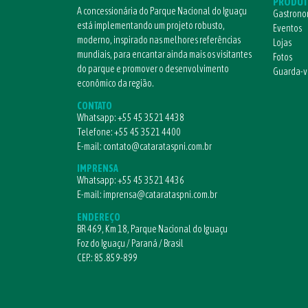
PRODUT
A concessionária do Parque Nacional do Iguaçu
Gastrono
está implementando um projeto robusto,
Eventos
moderno, inspirado nas melhores referências
Lojas
mundiais, para encantar ainda mais os visitantes
Fotos
do parque e promover o desenvolvimento
Guarda-
econômico da região.
CONTATO
Whatsapp:
+55 45 3521 4438
Telefone:
+55 45 3521 4400
E-mail:
contato@catarataspni.com.br
IMPRENSA
Whatsapp:
+55 45 3521 4436
E-mail:
imprensa@catarataspni.com.br
ENDEREÇO
BR 469, Km 18, Parque Nacional do Iguaçu
Foz do Iguaçu / Paraná / Brasil
CEP.: 85.859-899