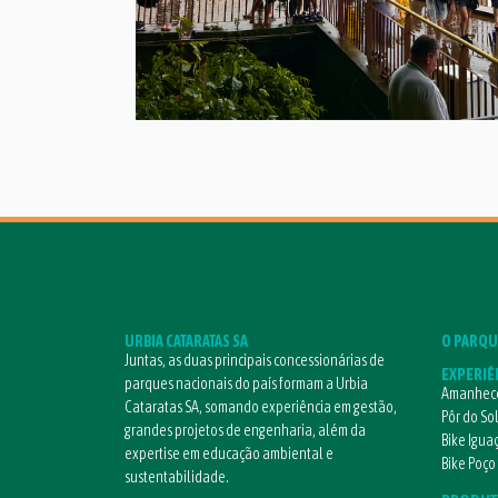
URBIA CATARATAS SA
O PARQU
Juntas, as duas principais concessionárias de
EXPERIÊ
parques nacionais do país formam a Urbia
Amanhece
Cataratas SA, somando experiência em gestão,
Pôr do So
grandes projetos de engenharia, além da
Bike Igua
expertise em educação ambiental e
Bike Poço
sustentabilidade.