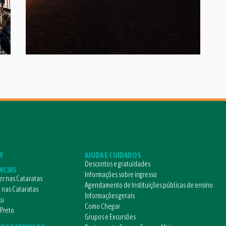
E
AJUDA E CUIDADOS
Descontos e gratuidades
NCIAS
Informações sobre ingresso
r nas Cataratas
Agendamento de Instituições públicas de ensino
l nas Cataratas
Informações gerais
çu
Como Chegar
 Preto
Grupos e Excursões